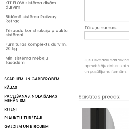
KIT FLOW sistēma divām
durvīm
Bīdāmā sistēma Railway
Retrac
Tālruņa numurs:
Tērauda konstrukcija plauktu
sistēmai
Furnitūras komplekts durvīm,
20 kg
Mini sistēma mēbeļu
Jūsu ievadītie dati tiek n
fasādēm
apmeklētāju datus tikai
un pasūtījuma formām.
SKAPJIEM UN GARDEROBĒM
KĀJAS
Saistītās preces:
PACELŠANAS, NOLAIŠANAS
MEHĀNISMI
RITEŅI
PLAUKTU TURĒTĀJI
GALDIEM UN BIROJIEM