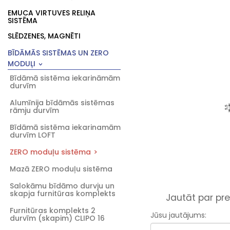
EMUCA VIRTUVES RELIŅA
SISTĒMA
SLĒDZENES, MAGNĒTI
BĪDĀMĀS SISTĒMAS UN ZERO
MODUĻI
Bīdāmā sistēma iekarināmām
durvīm
Alumīnija bīdāmās sistēmas
rāmju durvīm
Bīdāmā sistēma iekarinamām
durvīm LOFT
ZERO moduļu sistēma
Mazā ZERO moduļu sistēma
Salokāmu bīdāmo durvju un
skapja furnitūras komplekts
Jautāt par pre
Furnitūras komplekts 2
Jūsu jautājums:
durvīm (skapim) CLIPO 16