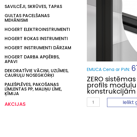
SAVILCĒJI, SKRŪVES, TAPAS
GULTAS PACELŠANAS
MEHĀNISMI
HOGERT ELEKTROINSTRUMENTI
HOGERT ROKAS INSTRUMENTI
HOGERT INSTRUMENTI DĀRZAM
HOGERT DARBA APĢĒRBS,
APAVI
6
EMUCA Cena ar PVN:
DEKORATĪVIE VĀCIŅI, UZLĪMES,
CAURUĻU NOSEGKORĶI
ZERO sistēmas
profils moduļu
PALEŠPLĒVES, PAKOŠANAS
LĪMLENTAS PP, MALIŅU LĪME,
konstrukcijām
ĶĪMIJA
Ielikt
AKCIJAS