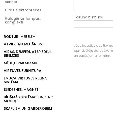
sensori
Citas elektropreces
Tālruņa numurs:
Halogēnās lampas,
komplekti
ROKTURI MĒBELĒM
ATVILKTŅU MEHĀNISMI
Jūsu ievadītie dati tiek n
apmeklētāju datus tikai
VIRAS, DEMFERI, ATSPIEDĒJI,
BREMZES
un pasūtījuma formām.
MĒBEĻU PAKARAMIE
VIRTUVES FURNITŪRA
EMUCA VIRTUVES RELIŅA
SISTĒMA
SLĒDZENES, MAGNĒTI
BĪDĀMĀS SISTĒMAS UN ZERO
MODUĻI
SKAPJIEM UN GARDEROBĒM