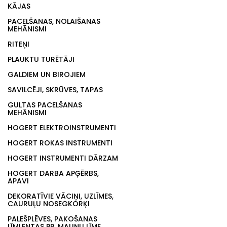
KĀJAS
PACELŠANAS, NOLAIŠANAS
MEHĀNISMI
RITEŅI
PLAUKTU TURĒTĀJI
GALDIEM UN BIROJIEM
SAVILCĒJI, SKRŪVES, TAPAS
GULTAS PACELŠANAS
MEHĀNISMI
HOGERT ELEKTROINSTRUMENTI
HOGERT ROKAS INSTRUMENTI
HOGERT INSTRUMENTI DĀRZAM
HOGERT DARBA APĢĒRBS,
APAVI
DEKORATĪVIE VĀCIŅI, UZLĪMES,
CAURUĻU NOSEGKORĶI
PALEŠPLĒVES, PAKOŠANAS
LĪMLENTAS PP, MALIŅU LĪME,