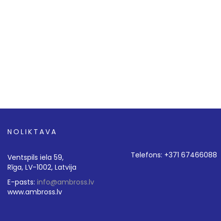
NOLIKTAVA
Telefons: +371 67466088
Ventspils iela 59,
Rīga, LV-1002, Latvija
E-pasts:
info@ambross.lv
www.ambross.lv