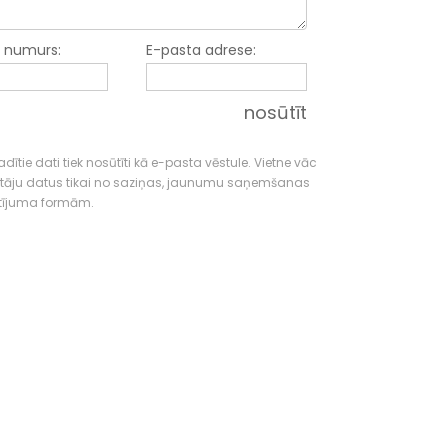
a numurs:
E-pasta adrese:
nosūtīt
dītie dati tiek nosūtīti kā e-pasta vēstule. Vietne vāc
tāju datus tikai no saziņas, jaunumu saņemšanas
tījuma formām.