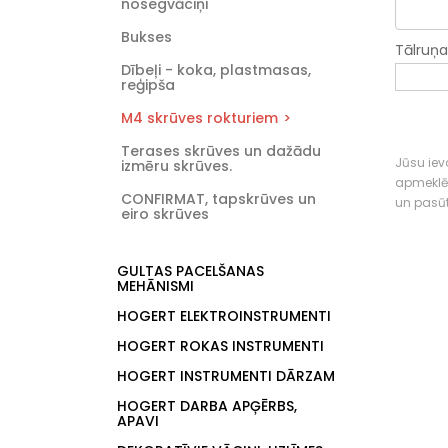
nosegvāciņi
Bukses
Tālruņ
Dībeļi - koka, plastmasas,
reģipša
M4 skrūves rokturiem
Terases skrūves un dažādu
Jūsu ieva
izmēru skrūves.
apmeklē
CONFIRMAT, tapskrūves un
un pasū
eiro skrūves
GULTAS PACELŠANAS
MEHĀNISMI
HOGERT ELEKTROINSTRUMENTI
HOGERT ROKAS INSTRUMENTI
HOGERT INSTRUMENTI DĀRZAM
HOGERT DARBA APĢĒRBS,
APAVI