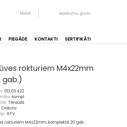
Iepirkumu grozs:
I
PIEGĀDE
KONTAKTI
SERTIFIKĀTI
rūves rokturiem M4x22mm
 gab.)
s:
013.03.422
enība:
kompl.
āls:
Tērauds
Cinkota
js:
GTV
es rokturiem M4x22mm, komplektā 20 gab.