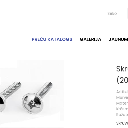
Seko
PREČU KATALOGS
GALERIJA
JAUNUM
Sk
(20
Artikul
Mērvi
Materi
Krāsa:
Ražotā
Skrūv