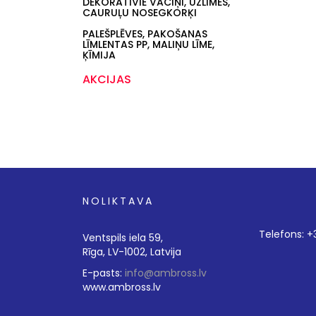
DEKORATĪVIE VĀCIŅI, UZLĪMES,
CAURUĻU NOSEGKORĶI
PALEŠPLĒVES, PAKOŠANAS
LĪMLENTAS PP, MALIŅU LĪME,
ĶĪMIJA
AKCIJAS
NOLIKTAVA
Telefons: 
Ventspils iela 59,
Rīga, LV-1002, Latvija
E-pasts:
info@ambross.lv
www.ambross.lv