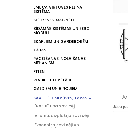
EMUCA VIRTUVES RELIŅA
SISTĒMA
SLĒDZENES, MAGNĒTI
BĪDĀMĀS SISTĒMAS UN ZERO
MODUĻI
SKAPJIEM UN GARDEROBĒM
KĀJAS
PACELŠANAS, NOLAIŠANAS
MEHĀNISMI
RITEŅI
PLAUKTU TURĒTĀJI
GALDIEM UN BIROJIEM
Ja
SAVILCĒJI, SKRŪVES, TAPAS
"RAFIX" tipa savilcēji
Jūsu ja
Virsmu, divplakņu savilcēji
Ekscentra savilcēji un