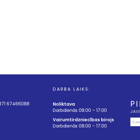
DARBA LAIKS:
P
+371 67466088
Noliktava
Darbdienās 08:00 – 17:00
JAU
Vairumtirdzniecības birojs
Darbdienās 08:00 – 17:00