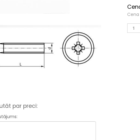
Cena
Cena 
utāt par preci:
utājums: