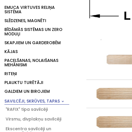
EMUCA VIRTUVES RELIŅA
SISTĒMA
SLĒDZENES, MAGNĒTI
BĪDĀMĀS SISTĒMAS UN ZERO
MODUĻI
SKAPJIEM UN GARDEROBĒM
KĀJAS
PACELŠANAS, NOLAIŠANAS
MEHĀNISMI
RITEŅI
PLAUKTU TURĒTĀJI
GALDIEM UN BIROJIEM
SAVILCĒJI, SKRŪVES, TAPAS
"RAFIX" tipa savilcēji
Virsmu, divplakņu savilcēji
Ekscentra savilcēji un