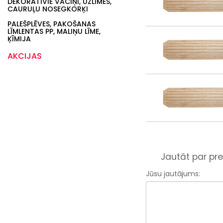
DEKORATĪVIE VĀCIŅI, UZLĪMES,
CAURUĻU NOSEGKORĶI
PALEŠPLĒVES, PAKOŠANAS
LĪMLENTAS PP, MALIŅU LĪME,
ĶĪMIJA
AKCIJAS
Jautāt par pre
Jūsu jautājums: