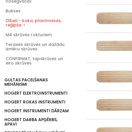
nosegvāciņi
Bukses
Dībeļi - koka, plastmasas,
reģipša
M4 skrūves rokturiem
Terases skrūves un dažādu
izmēru skrūves.
CONFIRMAT, tapskrūves un
eiro skrūves
GULTAS PACELŠANAS
MEHĀNISMI
HOGERT ELEKTROINSTRUMENTI
HOGERT ROKAS INSTRUMENTI
HOGERT INSTRUMENTI DĀRZAM
HOGERT DARBA APĢĒRBS,
APAVI