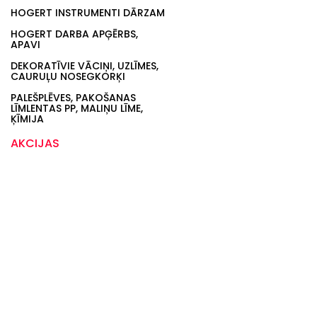
HOGERT INSTRUMENTI DĀRZAM
HOGERT DARBA APĢĒRBS,
APAVI
DEKORATĪVIE VĀCIŅI, UZLĪMES,
CAURUĻU NOSEGKORĶI
PALEŠPLĒVES, PAKOŠANAS
LĪMLENTAS PP, MALIŅU LĪME,
ĶĪMIJA
AKCIJAS