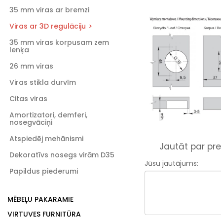
35 mm viras ar bremzi
Viras ar 3D regulāciju
35 mm viras korpusam zem
lenķa
26 mm viras
Viras stikla durvīm
Citas viras
Amortizatori, demferi,
nosegvāciņi
Atspiedēj mehānismi
Jautāt par pre
Dekoratīvs nosegs virām D35
Jūsu jautājums:
Papildus piederumi
MĒBEĻU PAKARAMIE
VIRTUVES FURNITŪRA