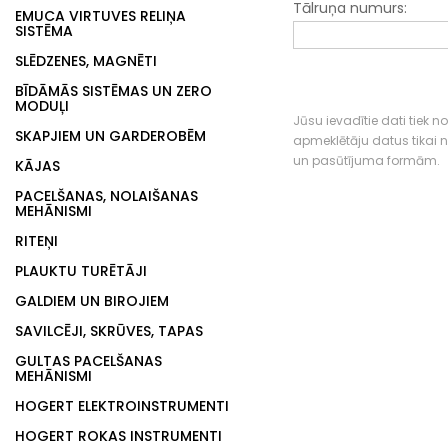
Tālruņa numurs:
EMUCA VIRTUVES RELIŅA
SISTĒMA
SLĒDZENES, MAGNĒTI
BĪDĀMĀS SISTĒMAS UN ZERO
MODUĻI
Jūsu ievadītie dati tiek n
SKAPJIEM UN GARDEROBĒM
apmeklētāju datus tikai
un pasūtījuma formām.
KĀJAS
PACELŠANAS, NOLAIŠANAS
MEHĀNISMI
RITEŅI
PLAUKTU TURĒTĀJI
GALDIEM UN BIROJIEM
SAVILCĒJI, SKRŪVES, TAPAS
GULTAS PACELŠANAS
MEHĀNISMI
HOGERT ELEKTROINSTRUMENTI
HOGERT ROKAS INSTRUMENTI