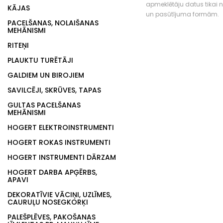
apmeklētāju datus tikai
KĀJAS
un pasūtījuma formām.
PACELŠANAS, NOLAIŠANAS
MEHĀNISMI
RITEŅI
PLAUKTU TURĒTĀJI
GALDIEM UN BIROJIEM
SAVILCĒJI, SKRŪVES, TAPAS
GULTAS PACELŠANAS
MEHĀNISMI
HOGERT ELEKTROINSTRUMENTI
HOGERT ROKAS INSTRUMENTI
HOGERT INSTRUMENTI DĀRZAM
HOGERT DARBA APĢĒRBS,
APAVI
DEKORATĪVIE VĀCIŅI, UZLĪMES,
CAURUĻU NOSEGKORĶI
PALEŠPLĒVES, PAKOŠANAS