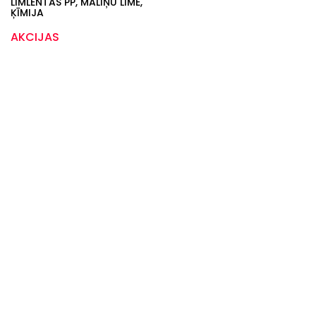
LĪMLENTAS PP, MALIŅU LĪME,
ĶĪMIJA
AKCIJAS