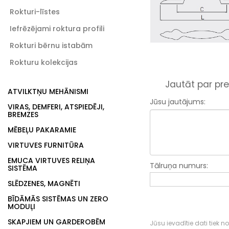
Rokturi-līstes
Iefrēzējami roktura profili
Rokturi bērnu istabām
Rokturu kolekcijas
Jautāt par pre
ATVILKTŅU MEHĀNISMI
Jūsu jautājums:
VIRAS, DEMFERI, ATSPIEDĒJI,
BREMZES
MĒBEĻU PAKARAMIE
VIRTUVES FURNITŪRA
EMUCA VIRTUVES RELIŅA
Tālruņa numurs:
SISTĒMA
SLĒDZENES, MAGNĒTI
BĪDĀMĀS SISTĒMAS UN ZERO
MODUĻI
SKAPJIEM UN GARDEROBĒM
Jūsu ievadītie dati tiek n