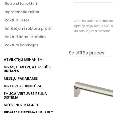
Retro stila rokturi
Iegremdētie rokturi
Rokturi-līstes
Jūsu ievadītie dati tiek n
apmeklētāju datus tikai
Iefrēzējami roktura profili
un pasūtījuma formām.
Rokturi bērnu istabām
Rokturu kolekcijas
Saistītās preces:
ATVILKTŅU MEHĀNISMI
VIRAS, DEMFERI, ATSPIEDĒJI,
BREMZES
MĒBEĻU PAKARAMIE
VIRTUVES FURNITŪRA
EMUCA VIRTUVES RELIŅA
SISTĒMA
SLĒDZENES, MAGNĒTI
BĪDĀMĀS SISTĒMAS UN ZERO