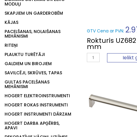
MODUĻI
SKAPJIEM UN GARDEROBĒM
KĀJAS
2.9
GTV Cena ar PVN:
PACELŠANAS, NOLAIŠANAS
MEHĀNISMI
Rokturis UZ682
mm
RITEŅI
PLAUKTU TURĒTĀJI
Ielikt
GALDIEM UN BIROJIEM
SAVILCĒJI, SKRŪVES, TAPAS
GULTAS PACELŠANAS
MEHĀNISMI
HOGERT ELEKTROINSTRUMENTI
HOGERT ROKAS INSTRUMENTI
HOGERT INSTRUMENTI DĀRZAM
HOGERT DARBA APĢĒRBS,
APAVI