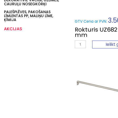
DEKORATĪVIE VĀCIŅI, UZLĪMES,
CAURUĻU NOSEGKORĶI
PALEŠPLĒVES, PAKOŠANAS
LĪMLENTAS PP, MALIŅU LĪME,
3.5
ĶĪMIJA
GTV Cena ar PVN:
Rokturis UZ682
AKCIJAS
mm
Ielikt