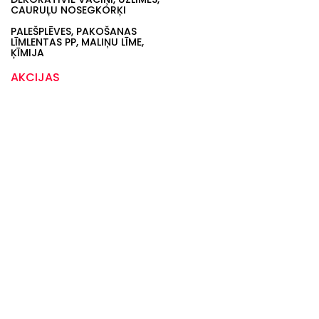
CAURUĻU NOSEGKORĶI
PALEŠPLĒVES, PAKOŠANAS
LĪMLENTAS PP, MALIŅU LĪME,
ĶĪMIJA
AKCIJAS