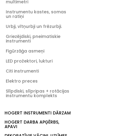
multimetri
Instrumentu kastes, somas
un ratiņi
Urbji, vītņurbji un frēzurbji.
Griezējdiski, pneimatiskie
instrumenti
Figūrzāģa asmeņi
LED prožektori, lukturi
Citi instrumenti
Elektro preces
Slīpdiski, slīpripas + rotācijas
instrumentu komplekts
HOGERT INSTRUMENTI DĀRZAM
HOGERT DARBA APĢĒRBS,
APAVI
DEKORATĪVIE VĀCIŅI, UZLĪMES,