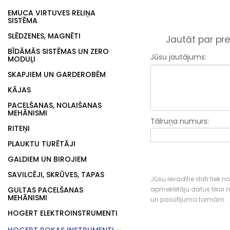
EMUCA VIRTUVES RELIŅA
SISTĒMA
SLĒDZENES, MAGNĒTI
Jautāt par pre
BĪDĀMĀS SISTĒMAS UN ZERO
Jūsu jautājums:
MODUĻI
SKAPJIEM UN GARDEROBĒM
KĀJAS
PACELŠANAS, NOLAIŠANAS
MEHĀNISMI
Tālruņa numurs:
RITEŅI
PLAUKTU TURĒTĀJI
GALDIEM UN BIROJIEM
SAVILCĒJI, SKRŪVES, TAPAS
Jūsu ievadītie dati tiek n
GULTAS PACELŠANAS
apmeklētāju datus tikai
MEHĀNISMI
un pasūtījuma formām.
HOGERT ELEKTROINSTRUMENTI