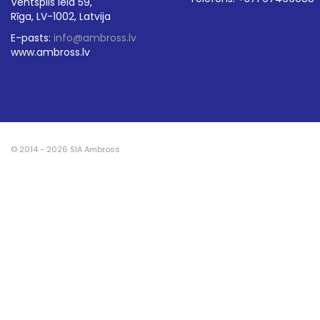
Ventspils iela 59,
Rīga, LV-1002, Latvija
E-pasts:
info@ambross.lv
www.ambross.lv
© 2014 - 2026 SIA Ambross