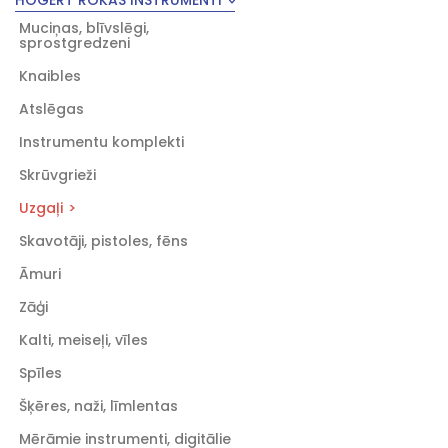
HOGERT ROKAS INSTRUMENTI
Muciņas, blīvslēgi,
sprostgredzeni
Knaibles
Atslēgas
Instrumentu komplekti
Skrūvgrieži
Uzgaļi
Skavotāji, pistoles, fēns
Āmuri
Zāģi
Kalti, meiseļi, vīles
Spīles
Šķēres, naži, līmlentas
Mērāmie instrumenti, digitālie