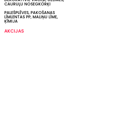
CAURUĻU NOSEGKORĶI
PALEŠPLĒVES, PAKOŠANAS
LĪMLENTAS PP, MALIŅU LĪME,
ĶĪMIJA
AKCIJAS