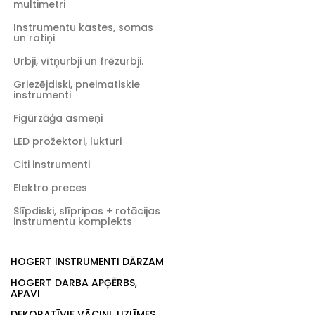
multimetri
Instrumentu kastes, somas
un ratiņi
Urbji, vītņurbji un frēzurbji.
Griezējdiski, pneimatiskie
instrumenti
Figūrzāģa asmeņi
LED prožektori, lukturi
Citi instrumenti
Elektro preces
Slīpdiski, slīpripas + rotācijas
instrumentu komplekts
HOGERT INSTRUMENTI DĀRZAM
HOGERT DARBA APĢĒRBS,
APAVI
DEKORATĪVIE VĀCIŅI, UZLĪMES,