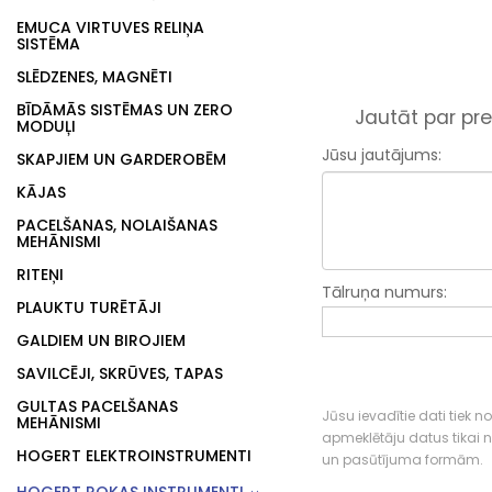
EMUCA VIRTUVES RELIŅA
SISTĒMA
SLĒDZENES, MAGNĒTI
BĪDĀMĀS SISTĒMAS UN ZERO
Jautāt par pre
MODUĻI
Jūsu jautājums:
SKAPJIEM UN GARDEROBĒM
KĀJAS
PACELŠANAS, NOLAIŠANAS
MEHĀNISMI
RITEŅI
Tālruņa numurs:
PLAUKTU TURĒTĀJI
GALDIEM UN BIROJIEM
SAVILCĒJI, SKRŪVES, TAPAS
GULTAS PACELŠANAS
Jūsu ievadītie dati tiek n
MEHĀNISMI
apmeklētāju datus tikai
HOGERT ELEKTROINSTRUMENTI
un pasūtījuma formām.