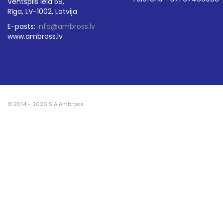
Ventspils iela 59,
Rīga, LV-1002, Latvija
E-pasts:
info@ambross.lv
www.ambross.lv
© 2014 - 2026 SIA Ambross