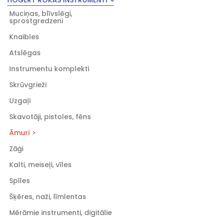
HOGERT ROKAS INSTRUMENTI
Muciņas, blīvslēgi,
sprostgredzeni
Knaibles
Atslēgas
Instrumentu komplekti
Skrūvgrieži
Uzgaļi
Skavotāji, pistoles, fēns
Āmuri
Zāģi
Kalti, meiseļi, vīles
Spīles
Šķēres, naži, līmlentas
Mērāmie instrumenti, digitālie