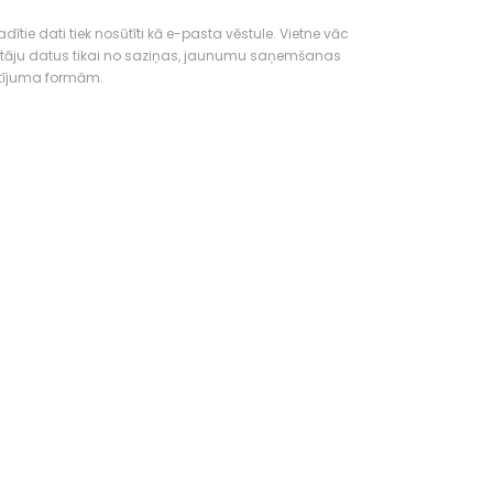
dītie dati tiek nosūtīti kā e-pasta vēstule. Vietne vāc
tāju datus tikai no saziņas, jaunumu saņemšanas
tījuma formām.