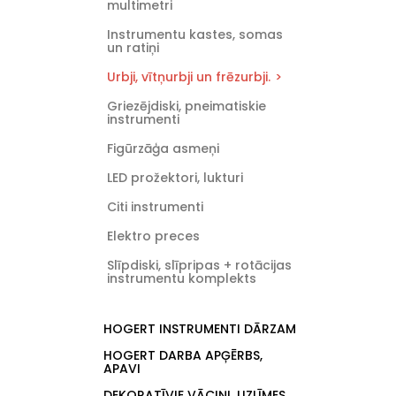
multimetri
Instrumentu kastes, somas
un ratiņi
Urbji, vītņurbji un frēzurbji.
Griezējdiski, pneimatiskie
instrumenti
Figūrzāģa asmeņi
LED prožektori, lukturi
Citi instrumenti
Elektro preces
Slīpdiski, slīpripas + rotācijas
instrumentu komplekts
HOGERT INSTRUMENTI DĀRZAM
HOGERT DARBA APĢĒRBS,
APAVI
DEKORATĪVIE VĀCIŅI, UZLĪMES,