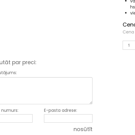
va
hs
vi
Cena
Cena 
utāt par preci:
utājums:
a numurs:
E-pasta adrese:
nosūtīt