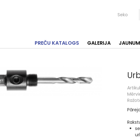
Seko
PREČU KATALOGS
GALERIJA
JAUNUM
Urb
Artikul
Mērvi
Ražotā
Pārej
Rakstu
se
ur