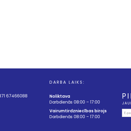
DARBA LAIKS:
P
+371 67466088
Noliktava
Darbdienās 08:00 – 17:00
JAU
Vairumtirdzniecības birojs
Darbdienās 08:00 – 17:00