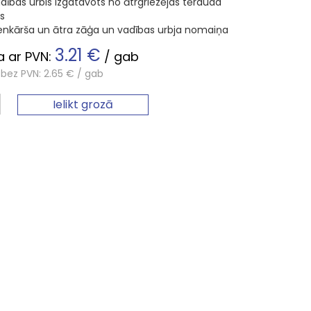
dības urbis izgatavots no ātrgriezējas tērauda
s
enkārša un ātra zāģa un vadības urbja nomaiņa
3.21 €
 ar PVN:
/ gab
bez PVN: 2.65 € / gab
Ielikt grozā