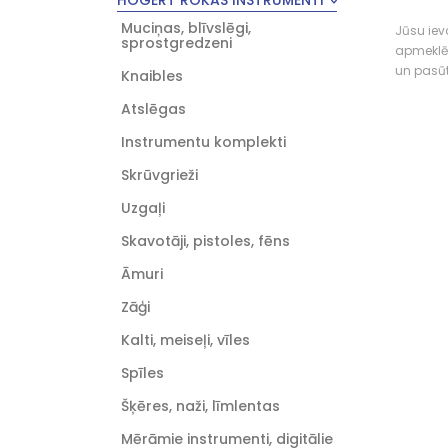
HOGERT ROKAS INSTRUMENTI
Muciņas, blīvslēgi,
Jūsu ieva
sprostgredzeni
apmeklē
un pasū
Knaibles
Atslēgas
Instrumentu komplekti
Skrūvgrieži
Uzgaļi
Skavotāji, pistoles, fēns
Āmuri
Zāģi
Kalti, meiseļi, vīles
Spīles
Šķēres, naži, līmlentas
Mērāmie instrumenti, digitālie