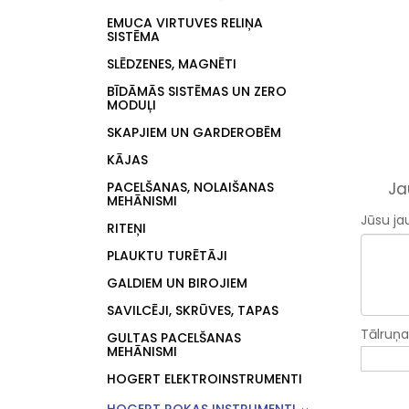
EMUCA VIRTUVES RELIŅA
SISTĒMA
SLĒDZENES, MAGNĒTI
BĪDĀMĀS SISTĒMAS UN ZERO
MODUĻI
SKAPJIEM UN GARDEROBĒM
KĀJAS
PACELŠANAS, NOLAIŠANAS
Ja
MEHĀNISMI
Jūsu ja
RITEŅI
PLAUKTU TURĒTĀJI
GALDIEM UN BIROJIEM
SAVILCĒJI, SKRŪVES, TAPAS
Tālruņ
GULTAS PACELŠANAS
MEHĀNISMI
HOGERT ELEKTROINSTRUMENTI