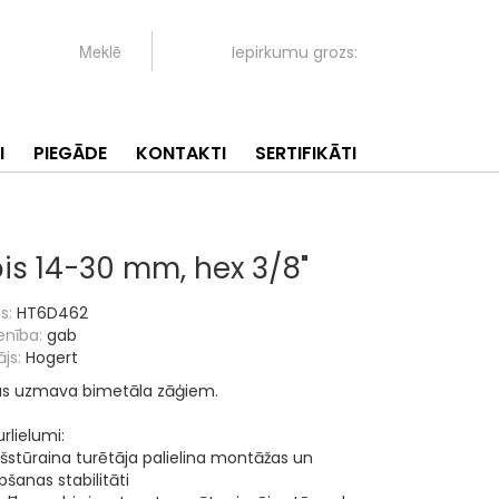
Iepirkumu grozs:
I
PIEGĀDE
KONTAKTI
SERTIFIKĀTI
is 14-30 mm, hex 3/8"
s:
HT6D462
enība:
gab
js:
Hogert
as uzmava bimetāla zāģiem.
rlielumi:
šstūraina turētāja palielina montāžas un
bšanas stabilitāti