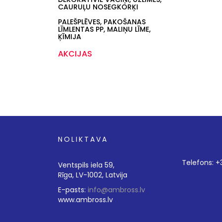
CAURUĻU NOSEGKORĶI
PALEŠPLĒVES, PAKOŠANAS
LĪMLENTAS PP, MALIŅU LĪME,
ĶĪMIJA
AKCIJAS
NOLIKTAVA
Telefons: 
Ventspils iela 59,
Rīga, LV-1002, Latvija
E-pasts:
info@ambross.lv
www.ambross.lv