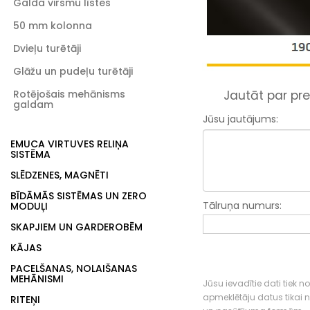
Galda virsmu līstes
50 mm kolonna
Dvieļu turētāji
Glāžu un pudeļu turētāji
Rotējošais mehānisms
Jautāt par pre
galdam
Jūsu jautājums:
EMUCA VIRTUVES RELIŅA
SISTĒMA
SLĒDZENES, MAGNĒTI
BĪDĀMĀS SISTĒMAS UN ZERO
Tālruņa numurs:
MODUĻI
SKAPJIEM UN GARDEROBĒM
KĀJAS
PACELŠANAS, NOLAIŠANAS
MEHĀNISMI
Jūsu ievadītie dati tiek n
apmeklētāju datus tikai
RITEŅI