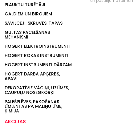
un pasūtījuma formām.
PLAUKTU TURĒTĀJI
GALDIEM UN BIROJIEM
SAVILCĒJI, SKRŪVES, TAPAS
GULTAS PACELŠANAS
MEHĀNISMI
HOGERT ELEKTROINSTRUMENTI
HOGERT ROKAS INSTRUMENTI
HOGERT INSTRUMENTI DĀRZAM
HOGERT DARBA APĢĒRBS,
APAVI
DEKORATĪVIE VĀCIŅI, UZLĪMES,
CAURUĻU NOSEGKORĶI
PALEŠPLĒVES, PAKOŠANAS
LĪMLENTAS PP, MALIŅU LĪME,
ĶĪMIJA
AKCIJAS