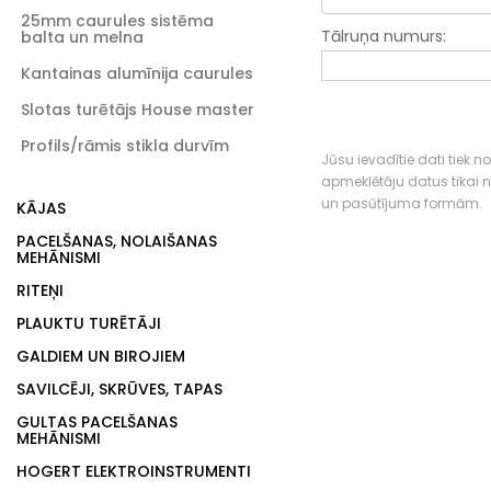
25mm caurules sistēma
Tālruņa numurs:
balta un melna
Kantainas alumīnija caurules
Slotas turētājs House master
Profils/rāmis stikla durvīm
Jūsu ievadītie dati tiek n
apmeklētāju datus tikai
un pasūtījuma formām.
KĀJAS
PACELŠANAS, NOLAIŠANAS
MEHĀNISMI
RITEŅI
PLAUKTU TURĒTĀJI
GALDIEM UN BIROJIEM
SAVILCĒJI, SKRŪVES, TAPAS
GULTAS PACELŠANAS
MEHĀNISMI
HOGERT ELEKTROINSTRUMENTI