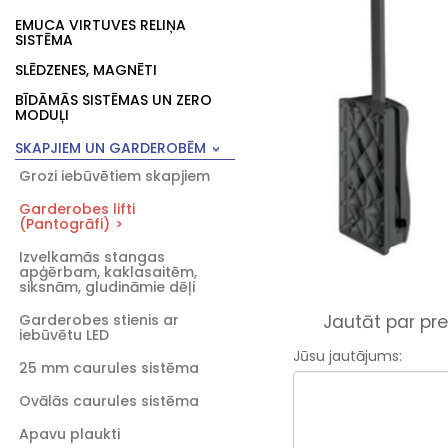
EMUCA VIRTUVES RELIŅA
SISTĒMA
SLĒDZENES, MAGNĒTI
BĪDĀMĀS SISTĒMAS UN ZERO
MODUĻI
SKAPJIEM UN GARDEROBĒM
Grozi iebūvētiem skapjiem
Garderobes lifti
(Pantogrāfi)
Izvelkamās stangas
apģērbam, kaklasaitēm,
siksnām, gludināmie dēļi
Jautāt par pre
Garderobes stienis ar
iebūvētu LED
Jūsu jautājums:
25 mm caurules sistēma
Ovālās caurules sistēma
Apavu plaukti