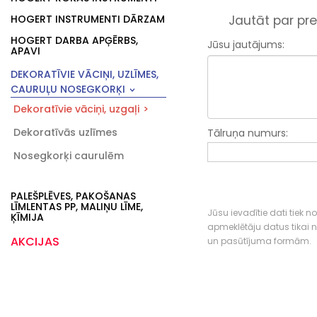
Jautāt par pre
HOGERT INSTRUMENTI DĀRZAM
HOGERT DARBA APĢĒRBS,
Jūsu jautājums:
APAVI
DEKORATĪVIE VĀCIŅI, UZLĪMES,
CAURUĻU NOSEGKORĶI
Dekoratīvie vāciņi, uzgaļi
Dekoratīvās uzlīmes
Tālruņa numurs:
Nosegkorķi caurulēm
PALEŠPLĒVES, PAKOŠANAS
LĪMLENTAS PP, MALIŅU LĪME,
Jūsu ievadītie dati tiek n
ĶĪMIJA
apmeklētāju datus tikai
AKCIJAS
un pasūtījuma formām.