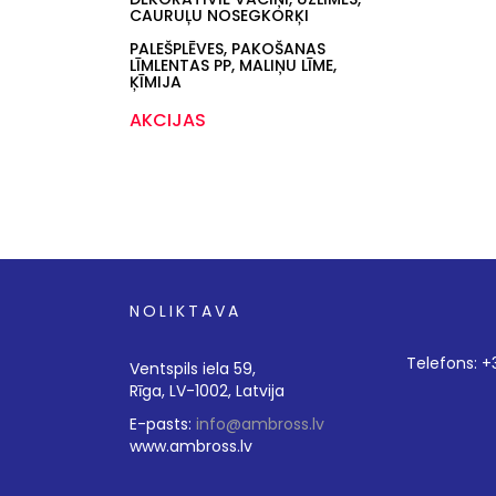
CAURUĻU NOSEGKORĶI
PALEŠPLĒVES, PAKOŠANAS
LĪMLENTAS PP, MALIŅU LĪME,
ĶĪMIJA
AKCIJAS
NOLIKTAVA
Telefons: 
Ventspils iela 59,
Rīga, LV-1002, Latvija
E-pasts:
info@ambross.lv
www.ambross.lv