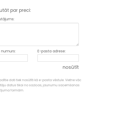
utāt par preci:
utājums:
a numurs:
E-pasta adrese:
nosūtīt
dītie dati tiek nosūtīti kā e-pasta vēstule. Vietne vāc
tāju datus tikai no saziņas, jaunumu saņemšanas
tījuma formām.