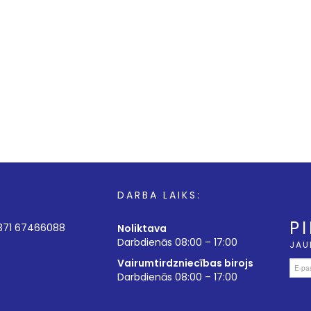
DARBA LAIKS:
P
+371 67466088
Noliktava
Darbdienās 08:00 – 17:00
JAU
Vairumtirdzniecības birojs
Darbdienās 08:00 – 17:00