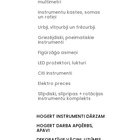
multimetri
Instrumentu kastes, somas
un ratiņi
Urbji, vītņurbji un frēzurbji.
Griezējdiski, pneimatiskie
instrumenti
Figūrzāģa asmeņi
LED prožektori, lukturi
Citi instrumenti
Elektro preces
Slīpdiski, slīpripas + rotācijas
instrumentu komplekts
HOGERT INSTRUMENTI DĀRZAM
HOGERT DARBA APĢĒRBS,
APAVI
DEKORATĪVIE VĀCIŅI, UZLĪMES,