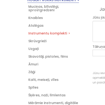
HOGERT ROKAS INSTRUMENTI
Muciņas, blīvslēgi,
Ja
sprostgredzeni
Jūsu ja
Knaibles
Atslēgas
Instrumentu komplekti
Skrūvgrieži
Tālruņ
Uzgaļi
Skavotāji, pistoles, fēns
Āmuri
Zāģi
Jūsu ieva
apmeklē
Kalti, meiseļi, vīles
un pasū
Spīles
Šķēres, naži, līmlentas
Mērāmie instrumenti, digitālie