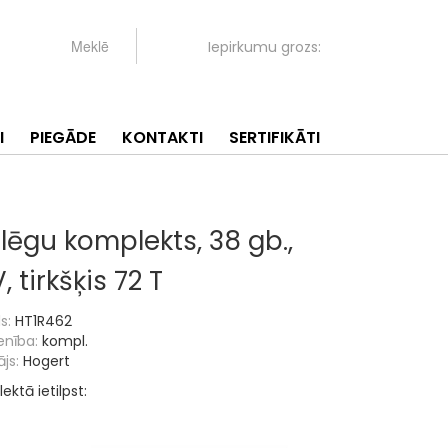
Iepirkumu grozs:
I
PIEGĀDE
KONTAKTI
SERTIFIKĀTI
lēgu komplekts, 38 gb.,
, tirkšķis 72 T
s:
HT1R462
enība:
kompl.
js:
Hogert
ktā ietilpst: