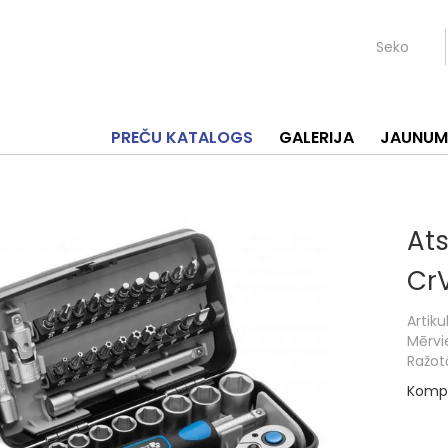
Seko
PREČU KATALOGS
GALERIJA
JAUNUM
Ats
CrV
Artikul
Mērvi
Ražotā
Komple