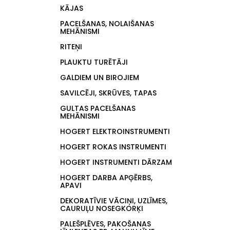
KĀJAS
PACELŠANAS, NOLAIŠANAS
MEHĀNISMI
RITEŅI
PLAUKTU TURĒTĀJI
GALDIEM UN BIROJIEM
SAVILCĒJI, SKRŪVES, TAPAS
GULTAS PACELŠANAS
MEHĀNISMI
HOGERT ELEKTROINSTRUMENTI
HOGERT ROKAS INSTRUMENTI
HOGERT INSTRUMENTI DĀRZAM
HOGERT DARBA APĢĒRBS,
APAVI
DEKORATĪVIE VĀCIŅI, UZLĪMES,
CAURUĻU NOSEGKORĶI
PALEŠPLĒVES, PAKOŠANAS