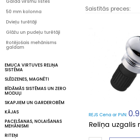
Galda virsmu līstes
Saistītās preces:
50 mm kolonna
Dvieļu turētāji
Glāžu un pudeļu turētāji
Rotējošais mehānisms
galdam
EMUCA VIRTUVES RELIŅA
SISTĒMA
SLĒDZENES, MAGNĒTI
BĪDĀMĀS SISTĒMAS UN ZERO
MODUĻI
SKAPJIEM UN GARDEROBĒM
0.
KĀJAS
REJS Cena ar PVN:
PACELŠANAS, NOLAIŠANAS
Reliņa uzgalis 
MEHĀNISMI
RITEŅI