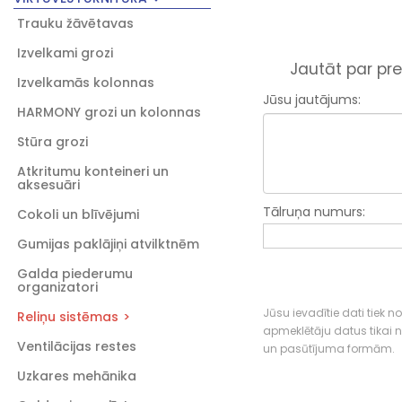
Trauku žāvētavas
Izvelkami grozi
Jautāt par pre
Izvelkamās kolonnas
Jūsu jautājums:
HARMONY grozi un kolonnas
Stūra grozi
Atkritumu konteineri un
aksesuāri
Tālruņa numurs:
Cokoli un blīvējumi
Gumijas paklājiņi atvilktnēm
Galda piederumu
organizatori
Jūsu ievadītie dati tiek n
Reliņu sistēmas
apmeklētāju datus tikai
Ventilācijas restes
un pasūtījuma formām.
Uzkares mehānika