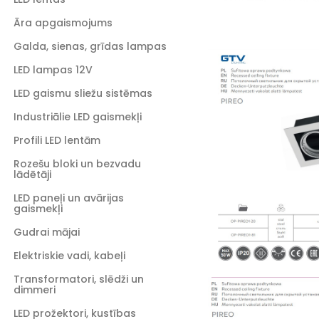
Āra apgaismojums
Galda, sienas, grīdas lampas
LED lampas 12V
LED gaismu sliežu sistēmas
Industriālie LED gaismekļi
Profili LED lentām
Rozešu bloki un bezvadu
lādētāji
LED paneļi un avārijas
gaismekļi
Gudrai mājai
Elektriskie vadi, kabeļi
Transformatori, slēdži un
dimmeri
LED prožektori, kustības