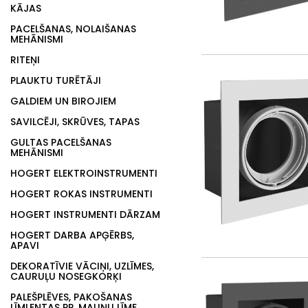
KĀJAS
PACELŠANAS, NOLAIŠANAS
MEHĀNISMI
RITEŅI
PLAUKTU TURĒTĀJI
GALDIEM UN BIROJIEM
SAVILCĒJI, SKRŪVES, TAPAS
GULTAS PACELŠANAS
MEHĀNISMI
HOGERT ELEKTROINSTRUMENTI
HOGERT ROKAS INSTRUMENTI
HOGERT INSTRUMENTI DĀRZAM
HOGERT DARBA APĢĒRBS,
APAVI
DEKORATĪVIE VĀCIŅI, UZLĪMES,
CAURUĻU NOSEGKORĶI
PALEŠPLĒVES, PAKOŠANAS
LĪMLENTAS PP, MALIŅU LĪME,