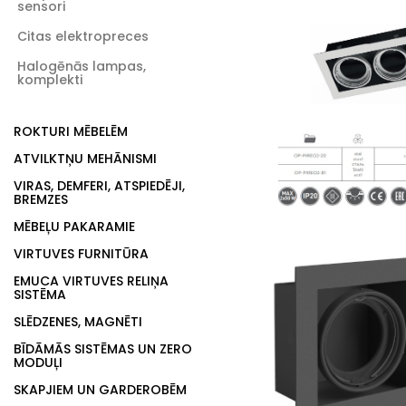
sensori
Citas elektropreces
Halogēnās lampas,
komplekti
ROKTURI MĒBELĒM
ATVILKTŅU MEHĀNISMI
VIRAS, DEMFERI, ATSPIEDĒJI,
BREMZES
MĒBEĻU PAKARAMIE
VIRTUVES FURNITŪRA
EMUCA VIRTUVES RELIŅA
SISTĒMA
SLĒDZENES, MAGNĒTI
BĪDĀMĀS SISTĒMAS UN ZERO
MODUĻI
SKAPJIEM UN GARDEROBĒM