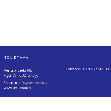
NOLIKTAVA
Telefons: +371 67466088
Ventspils iela 59,
Rīga, LV-1002, Latvija
E-pasts:
info@ambross.lv
www.ambross.lv