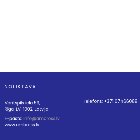
NOLIKTAVA
Telefons: +371 67466088
Ventspils iela 59,
Rīga, LV-1002, Latvija
E-pasts:
info@ambross.lv
www.ambross.lv