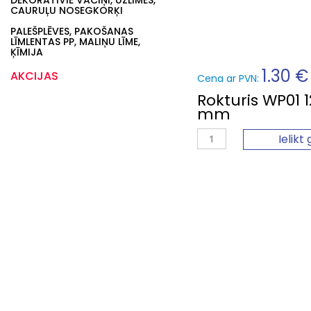
DEKORATĪVIE VĀCIŅI, UZLĪMES,
CAURUĻU NOSEGKORĶI
PALEŠPLĒVES, PAKOŠANAS
LĪMLENTAS PP, MALIŅU LĪME,
ĶĪMIJA
1.30 €
AKCIJAS
Cena ar PVN:
Rokturis WP01 
mm
Ielikt