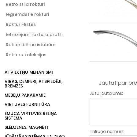
Retro stila rokturi
Iegremdētie rokturi
Rokturi-līstes
Iefrēzējami roktura profili
Rokturi bērnu istabām
Rokturu kolekcijas
ATVILKTŅU MEHĀNISMI
VIRAS, DEMFERI, ATSPIEDĒJI,
Jautāt par pre
BREMZES
Jūsu jautājums:
MĒBEĻU PAKARAMIE
VIRTUVES FURNITŪRA
EMUCA VIRTUVES RELIŅA
SISTĒMA
SLĒDZENES, MAGNĒTI
Tālruņa numurs:
BĪDĀMĀS SISTĒMAS UN ZERO