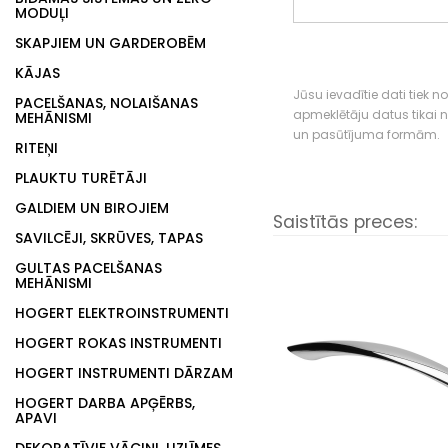
MODUĻI
SKAPJIEM UN GARDEROBĒM
KĀJAS
Jūsu ievadītie dati tiek n
PACELŠANAS, NOLAIŠANAS
apmeklētāju datus tikai
MEHĀNISMI
un pasūtījuma formām.
RITEŅI
PLAUKTU TURĒTĀJI
GALDIEM UN BIROJIEM
Saistītās preces:
SAVILCĒJI, SKRŪVES, TAPAS
GULTAS PACELŠANAS
MEHĀNISMI
HOGERT ELEKTROINSTRUMENTI
HOGERT ROKAS INSTRUMENTI
HOGERT INSTRUMENTI DĀRZAM
HOGERT DARBA APĢĒRBS,
APAVI