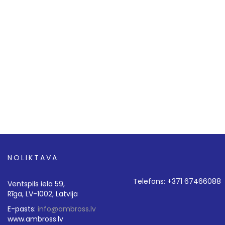
NOLIKTAVA
Telefons: +371 67466088
Ventspils iela 59,
Rīga, LV-1002, Latvija
E-pasts:
info@ambross.lv
www.ambross.lv