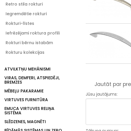
Retro stila rokturi
Iegremdētie rokturi
Rokturi-līstes
Iefrēzējami roktura profili
Rokturi bērnu istabām
Rokturu kolekcijas
ATVILKTŅU MEHĀNISMI
VIRAS, DEMFERI, ATSPIEDĒJI,
BREMZES
Jautāt par pre
MĒBEĻU PAKARAMIE
Jūsu jautājums:
VIRTUVES FURNITŪRA
EMUCA VIRTUVES RELIŅA
SISTĒMA
SLĒDZENES, MAGNĒTI
BĪDĀMĀS SISTĒMAS UN ZERO
Tālruņa numurs: