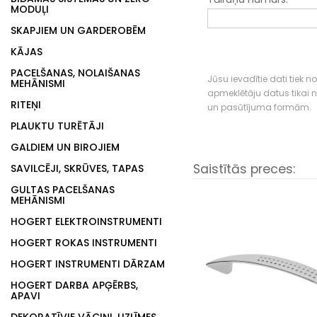
MODUĻI
SKAPJIEM UN GARDEROBĒM
KĀJAS
PACELŠANAS, NOLAIŠANAS
Jūsu ievadītie dati tiek n
MEHĀNISMI
apmeklētāju datus tikai
RITEŅI
un pasūtījuma formām.
PLAUKTU TURĒTĀJI
GALDIEM UN BIROJIEM
Saistītās preces:
SAVILCĒJI, SKRŪVES, TAPAS
GULTAS PACELŠANAS
MEHĀNISMI
HOGERT ELEKTROINSTRUMENTI
HOGERT ROKAS INSTRUMENTI
HOGERT INSTRUMENTI DĀRZAM
HOGERT DARBA APĢĒRBS,
APAVI