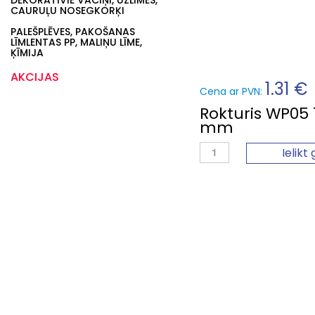
DEKORATĪVIE VĀCIŅI, UZLĪMES,
CAURUĻU NOSEGKORĶI
PALEŠPLĒVES, PAKOŠANAS
LĪMLENTAS PP, MALIŅU LĪME,
ĶĪMIJA
AKCIJAS
1.31 €
Cena ar PVN:
Rokturis WP05 
mm
Ielikt