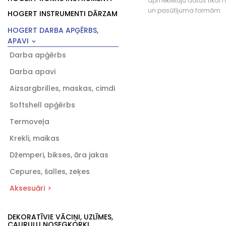
apmeklētāju datus tikai
un pasūtījuma formām.
HOGERT INSTRUMENTI DĀRZAM
HOGERT DARBA APĢĒRBS,
APAVI
Darba apģērbs
Darba apavi
Aizsargbrilles, maskas, cimdi
Softshell apģērbs
Termoveļa
Krekli, maikas
Džemperi, bikses, āra jakas
Cepures, šalles, zeķes
Aksesuāri
DEKORATĪVIE VĀCIŅI, UZLĪMES,
CAURUĻU NOSEGKORĶI