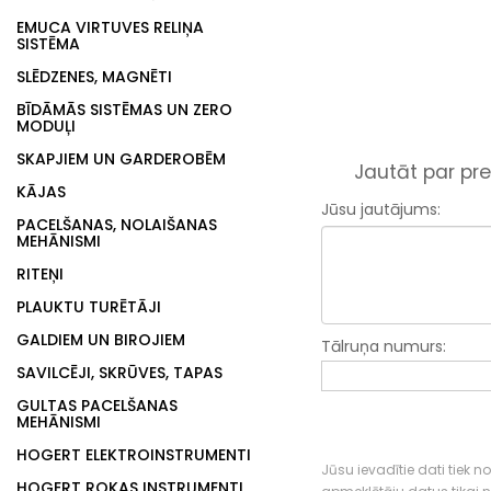
EMUCA VIRTUVES RELIŅA
SISTĒMA
SLĒDZENES, MAGNĒTI
BĪDĀMĀS SISTĒMAS UN ZERO
MODUĻI
SKAPJIEM UN GARDEROBĒM
Jautāt par pre
KĀJAS
Jūsu jautājums:
PACELŠANAS, NOLAIŠANAS
MEHĀNISMI
RITEŅI
PLAUKTU TURĒTĀJI
GALDIEM UN BIROJIEM
Tālruņa numurs:
SAVILCĒJI, SKRŪVES, TAPAS
GULTAS PACELŠANAS
MEHĀNISMI
HOGERT ELEKTROINSTRUMENTI
Jūsu ievadītie dati tiek n
HOGERT ROKAS INSTRUMENTI