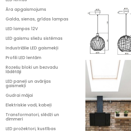
Āra apgaismojums
Galda, sienas, grīdas lampas
LED lampas 12V
LED gaismu sliežu sistēmas
Industriālie LED gaismekļi
Profili LED lentām
Rozešu bloki un bezvadu
lādētāji
LED paneļi un avārijas
gaismekļi
Gudrai mājai
Elektriskie vadi, kabeļi
Transformatori, slēdži un
dimmeri
LED prožektori, kustības