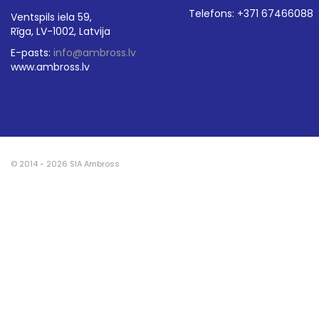
Telefons: +371 67466088
Ventspils iela 59,
Rīga, LV-1002, Latvija
E-pasts:
info@ambross.lv
www.ambross.lv
© 2014 - 2026 SIA Ambross