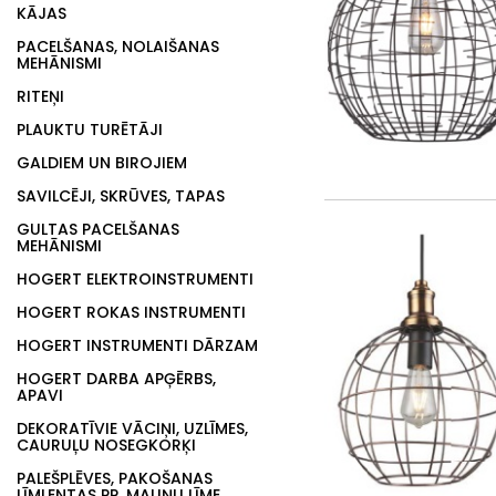
KĀJAS
PACELŠANAS, NOLAIŠANAS
MEHĀNISMI
RITEŅI
PLAUKTU TURĒTĀJI
GALDIEM UN BIROJIEM
SAVILCĒJI, SKRŪVES, TAPAS
GULTAS PACELŠANAS
MEHĀNISMI
HOGERT ELEKTROINSTRUMENTI
HOGERT ROKAS INSTRUMENTI
HOGERT INSTRUMENTI DĀRZAM
HOGERT DARBA APĢĒRBS,
APAVI
DEKORATĪVIE VĀCIŅI, UZLĪMES,
CAURUĻU NOSEGKORĶI
PALEŠPLĒVES, PAKOŠANAS
LĪMLENTAS PP, MALIŅU LĪME,