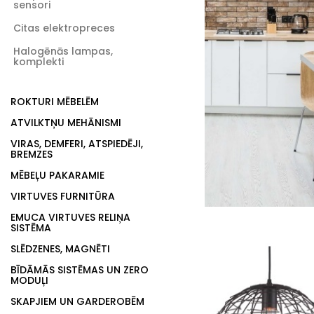
sensori
Citas elektropreces
Halogēnās lampas,
komplekti
ROKTURI MĒBELĒM
ATVILKTŅU MEHĀNISMI
VIRAS, DEMFERI, ATSPIEDĒJI,
BREMZES
MĒBEĻU PAKARAMIE
VIRTUVES FURNITŪRA
EMUCA VIRTUVES RELIŅA
SISTĒMA
SLĒDZENES, MAGNĒTI
BĪDĀMĀS SISTĒMAS UN ZERO
MODUĻI
SKAPJIEM UN GARDEROBĒM