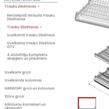
Trauku žāvētavas
Nerūsējošā tērauda trauku
žāvētavas
Trauku žāvētavas
Izvelkamā trauku žāvētava
Izvelkama trauku žāvētava
GTV
4 atdalītāju komplekts
skapjiem un plauktiem
Izvelkami grozi
Izvelkamās kolonnas
HARMONY grozi un kolonnas
Stūra grozi
Atkritumu konteineri un
aksesuāri