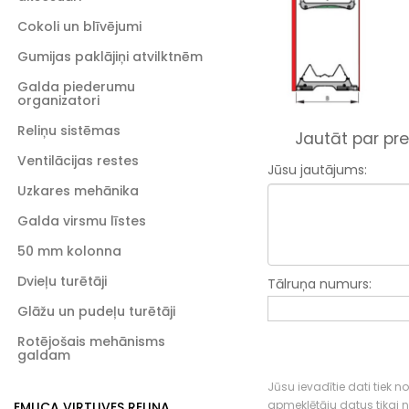
Cokoli un blīvējumi
Gumijas paklājiņi atvilktnēm
Galda piederumu
organizatori
Reliņu sistēmas
Jautāt par pre
Ventilācijas restes
Jūsu jautājums:
Uzkares mehānika
Galda virsmu līstes
50 mm kolonna
Dvieļu turētāji
Tālruņa numurs:
Glāžu un pudeļu turētāji
Rotējošais mehānisms
galdam
Jūsu ievadītie dati tiek n
apmeklētāju datus tikai
EMUCA VIRTUVES RELIŅA