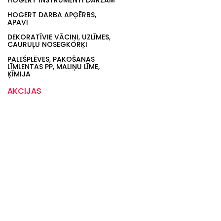
HOGERT INSTRUMENTI DĀRZAM
HOGERT DARBA APĢĒRBS,
APAVI
DEKORATĪVIE VĀCIŅI, UZLĪMES,
CAURUĻU NOSEGKORĶI
PALEŠPLĒVES, PAKOŠANAS
LĪMLENTAS PP, MALIŅU LĪME,
ĶĪMIJA
AKCIJAS