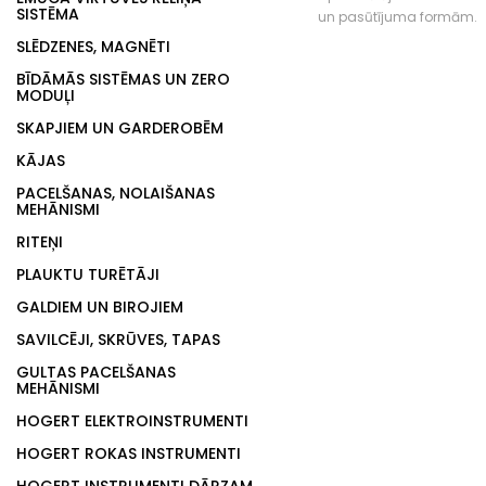
SISTĒMA
un pasūtījuma formām.
SLĒDZENES, MAGNĒTI
BĪDĀMĀS SISTĒMAS UN ZERO
MODUĻI
SKAPJIEM UN GARDEROBĒM
KĀJAS
PACELŠANAS, NOLAIŠANAS
MEHĀNISMI
RITEŅI
PLAUKTU TURĒTĀJI
GALDIEM UN BIROJIEM
SAVILCĒJI, SKRŪVES, TAPAS
GULTAS PACELŠANAS
MEHĀNISMI
HOGERT ELEKTROINSTRUMENTI
HOGERT ROKAS INSTRUMENTI