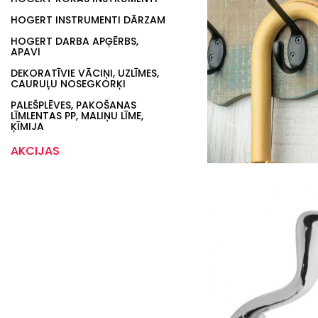
HOGERT INSTRUMENTI DĀRZAM
HOGERT DARBA APĢĒRBS,
APAVI
DEKORATĪVIE VĀCIŅI, UZLĪMES,
CAURUĻU NOSEGKORĶI
PALEŠPLĒVES, PAKOŠANAS
LĪMLENTAS PP, MALIŅU LĪME,
ĶĪMIJA
AKCIJAS