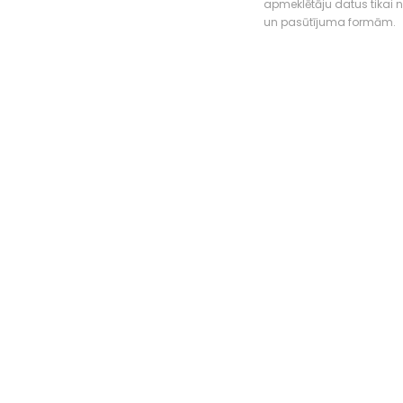
apmeklētāju datus tikai
un pasūtījuma formām.