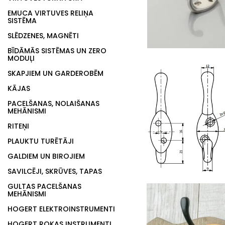
EMUCA VIRTUVES RELIŅA
SISTĒMA
SLĒDZENES, MAGNĒTI
BĪDĀMĀS SISTĒMAS UN ZERO
MODUĻI
SKAPJIEM UN GARDEROBĒM
KĀJAS
PACELŠANAS, NOLAIŠANAS
MEHĀNISMI
RITEŅI
PLAUKTU TURĒTĀJI
GALDIEM UN BIROJIEM
SAVILCĒJI, SKRŪVES, TAPAS
GULTAS PACELŠANAS
MEHĀNISMI
HOGERT ELEKTROINSTRUMENTI
HOGERT ROKAS INSTRUMENTI