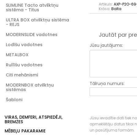
Artikuls:
AXP-P2O-69
SLIMLINE Tacto atvilktņu
Krāsa:
Balta
sistēma - Titus
ULTRA BOX atvilktņu sistēma
- REJS
Jautāt par pre
MODERNSLIDE vadotnes
Lodīšu vadotnes
Jūsu jautājums:
METALBOX
Rullīšu vadotnes
Citi mehānismi
Tālruņa numurs:
MODERNBOX atvilktņu
sistēmas
Šabloni
VIRAS, DEMFERI, ATSPIEDĒJI,
Jūsu ievadītie dati tiek n
BREMZES
apmeklētāju datus tikai
un pasūtījuma formām.
MĒBEĻU PAKARAMIE