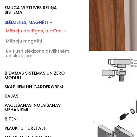
EMUCA VIRTUVES RELIŅA
SISTĒMA
SLĒDZENES, MAGNĒTI
Mēbeļu atslēgas, aizbīdņi
Mēbeļu magnēti
RV Push slēdzene atvilktnēm
un skapjiem
BĪDĀMĀS SISTĒMAS UN ZERO
MODUĻI
SKAPJIEM UN GARDEROBĒM
KĀJAS
PACELŠANAS, NOLAIŠANAS
MEHĀNISMI
RITEŅI
PLAUKTU TURĒTĀJI