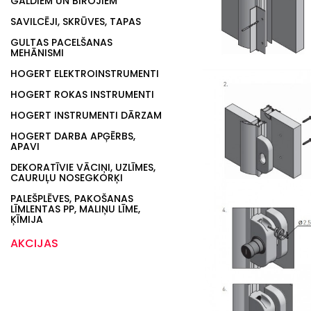
GALDIEM UN BIROJIEM
SAVILCĒJI, SKRŪVES, TAPAS
GULTAS PACELŠANAS
MEHĀNISMI
HOGERT ELEKTROINSTRUMENTI
HOGERT ROKAS INSTRUMENTI
HOGERT INSTRUMENTI DĀRZAM
HOGERT DARBA APĢĒRBS,
APAVI
DEKORATĪVIE VĀCIŅI, UZLĪMES,
CAURUĻU NOSEGKORĶI
PALEŠPLĒVES, PAKOŠANAS
LĪMLENTAS PP, MALIŅU LĪME,
ĶĪMIJA
AKCIJAS