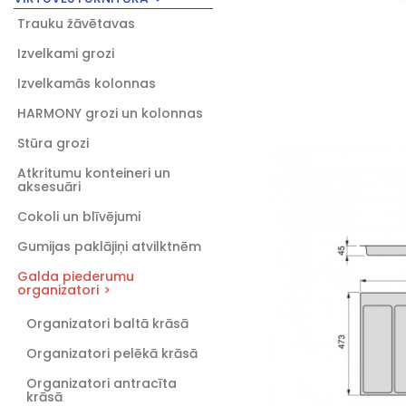
Trauku žāvētavas
Izvelkami grozi
Izvelkamās kolonnas
HARMONY grozi un kolonnas
Stūra grozi
Atkritumu konteineri un
aksesuāri
Cokoli un blīvējumi
Gumijas paklājiņi atvilktnēm
Galda piederumu
organizatori
Organizatori baltā krāsā
Organizatori pelēkā krāsā
Organizatori antracīta
krāsā