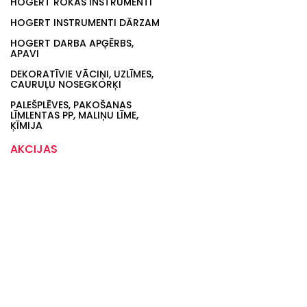
HOGERT ROKAS INSTRUMENTI
HOGERT INSTRUMENTI DĀRZAM
HOGERT DARBA APĢĒRBS,
APAVI
DEKORATĪVIE VĀCIŅI, UZLĪMES,
CAURUĻU NOSEGKORĶI
PALEŠPLĒVES, PAKOŠANAS
LĪMLENTAS PP, MALIŅU LĪME,
ĶĪMIJA
AKCIJAS