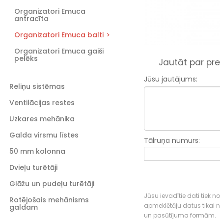
Organizatori Emuca
antracīta
Organizatori Emuca balti
Organizatori Emuca gaiši
pelēks
Jautāt par pre
Jūsu jautājums:
Reliņu sistēmas
Ventilācijas restes
Uzkares mehānika
Galda virsmu līstes
Tālruņa numurs:
50 mm kolonna
Dvieļu turētāji
Glāžu un pudeļu turētāji
Jūsu ievadītie dati tiek n
Rotējošais mehānisms
apmeklētāju datus tikai
galdam
un pasūtījuma formām.