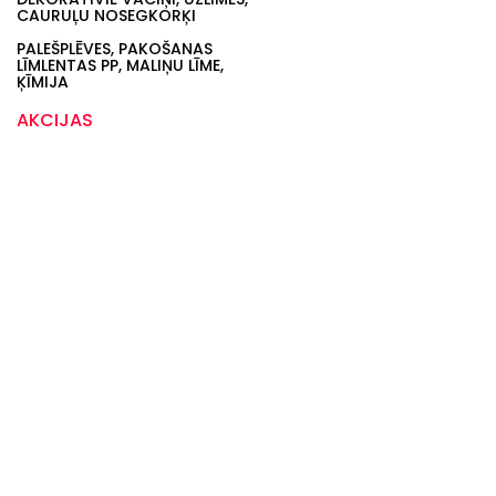
CAURUĻU NOSEGKORĶI
PALEŠPLĒVES, PAKOŠANAS
LĪMLENTAS PP, MALIŅU LĪME,
ĶĪMIJA
AKCIJAS