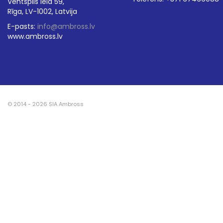
Ventspils iela 59,
Rīga, LV-1002, Latvija
E-pasts:
info@ambross.lv
www.ambross.lv
© 2014 - 2026 SIA Ambross