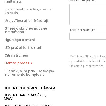
Jūsu jautājums:
multimetri
Instrumentu kastes, somas
un ratiņi
Urbji, vītņurbji un frēzurbji.
Griezējdiski, pneimatiskie
Tālruņa numurs:
instrumenti
Figūrzāģa asmeņi
LED prožektori, lukturi
Citi instrumenti
Jūsu ievadītie dati tiek n
apmeklētāju datus tikai
Elektro preces
un pasūtījuma formām.
Slīpdiski, slīpripas + rotācijas
instrumentu komplekts
HOGERT INSTRUMENTI DĀRZAM
HOGERT DARBA APĢĒRBS,
APAVI
DEKORATĪVIE VĀCIŅI, UZLĪMES,