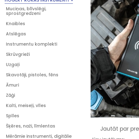
HOGERT ROKAS INSTRUMENTI
Muciņas, blīvslēgi,
sprostgredzeni
Knaibles
Atslēgas
Instrumentu komplekti
Skrūvgrieži
Uzgaļi
Skavotāji, pistoles, fēns
Āmuri
Zāģi
Kalti, meiseļi, vīles
Spīles
Šķēres, naži, līmlentas
Jautāt par pre
Mērāmie instrumenti, digitālie