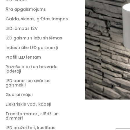
Āra apgaismojums
Galda, sienas, grīdas lampas
LED lampas 12V
LED gaismu sliežu sistēmas
Industriālie LED gaismekļi
Profili LED lentām
Rozešu bloki un bezvadu
lādētāji
LED paneļi un avārijas
gaismekļi
Gudrai mājai
Elektriskie vadi, kabeļi
Transformatori, slēdži un
dimmeri
LED prožektori, kustības