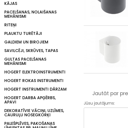
KĀJAS
PACELŠANAS, NOLAIŠANAS
MEHĀNISMI
RITEŅI
PLAUKTU TURĒTĀJI
GALDIEM UN BIROJIEM
SAVILCĒJI, SKRŪVES, TAPAS
GULTAS PACELŠANAS
MEHĀNISMI
HOGERT ELEKTROINSTRUMENTI
HOGERT ROKAS INSTRUMENTI
HOGERT INSTRUMENTI DĀRZAM
Jautāt par pre
HOGERT DARBA APĢĒRBS,
APAVI
Jūsu jautājums:
DEKORATĪVIE VĀCIŅI, UZLĪMES,
CAURUĻU NOSEGKORĶI
PALEŠPLĒVES, PAKOŠANAS
LĪMLENTAS PP, MALIŅU LĪME,