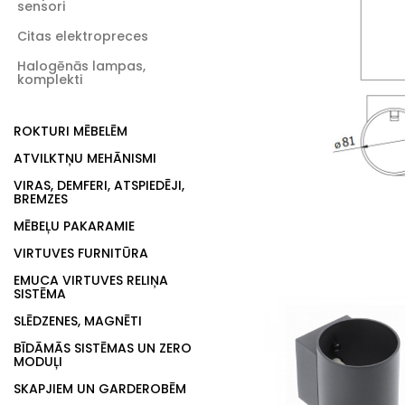
sensori
Citas elektropreces
Halogēnās lampas,
komplekti
ROKTURI MĒBELĒM
ATVILKTŅU MEHĀNISMI
VIRAS, DEMFERI, ATSPIEDĒJI,
BREMZES
MĒBEĻU PAKARAMIE
VIRTUVES FURNITŪRA
EMUCA VIRTUVES RELIŅA
SISTĒMA
SLĒDZENES, MAGNĒTI
BĪDĀMĀS SISTĒMAS UN ZERO
MODUĻI
SKAPJIEM UN GARDEROBĒM