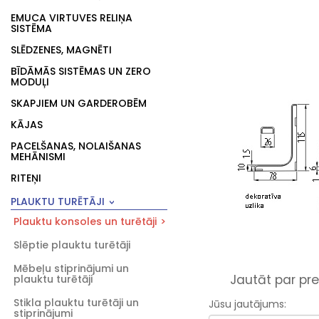
EMUCA VIRTUVES RELIŅA
SISTĒMA
SLĒDZENES, MAGNĒTI
BĪDĀMĀS SISTĒMAS UN ZERO
MODUĻI
SKAPJIEM UN GARDEROBĒM
KĀJAS
PACELŠANAS, NOLAIŠANAS
MEHĀNISMI
RITEŅI
PLAUKTU TURĒTĀJI
Plauktu konsoles un turētāji
Slēptie plauktu turētāji
Mēbeļu stiprinājumi un
Jautāt par pre
plauktu turētāji
Stikla plauktu turētāji un
Jūsu jautājums:
stiprinājumi