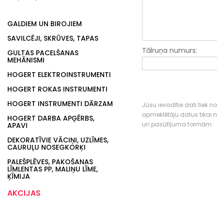
GALDIEM UN BIROJIEM
SAVILCĒJI, SKRŪVES, TAPAS
Tālruņa numurs:
GULTAS PACELŠANAS
MEHĀNISMI
HOGERT ELEKTROINSTRUMENTI
HOGERT ROKAS INSTRUMENTI
HOGERT INSTRUMENTI DĀRZAM
Jūsu ievadītie dati tiek n
apmeklētāju datus tikai
HOGERT DARBA APĢĒRBS,
un pasūtījuma formām.
APAVI
DEKORATĪVIE VĀCIŅI, UZLĪMES,
CAURUĻU NOSEGKORĶI
PALEŠPLĒVES, PAKOŠANAS
LĪMLENTAS PP, MALIŅU LĪME,
ĶĪMIJA
AKCIJAS