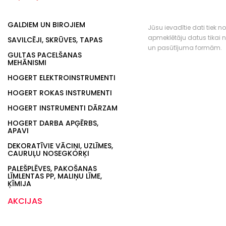
GALDIEM UN BIROJIEM
Jūsu ievadītie dati tiek n
apmeklētāju datus tikai
SAVILCĒJI, SKRŪVES, TAPAS
un pasūtījuma formām.
GULTAS PACELŠANAS
MEHĀNISMI
HOGERT ELEKTROINSTRUMENTI
HOGERT ROKAS INSTRUMENTI
HOGERT INSTRUMENTI DĀRZAM
HOGERT DARBA APĢĒRBS,
APAVI
DEKORATĪVIE VĀCIŅI, UZLĪMES,
CAURUĻU NOSEGKORĶI
PALEŠPLĒVES, PAKOŠANAS
LĪMLENTAS PP, MALIŅU LĪME,
ĶĪMIJA
AKCIJAS