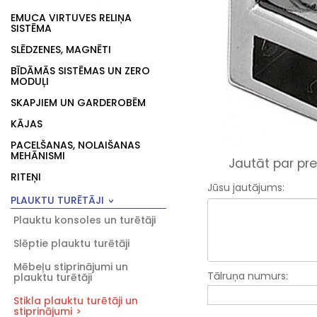
EMUCA VIRTUVES RELIŅA
SISTĒMA
SLĒDZENES, MAGNĒTI
BĪDĀMĀS SISTĒMAS UN ZERO
MODUĻI
SKAPJIEM UN GARDEROBĒM
KĀJAS
PACELŠANAS, NOLAIŠANAS
MEHĀNISMI
Jautāt par pre
RITEŅI
Jūsu jautājums:
PLAUKTU TURĒTĀJI
Plauktu konsoles un turētāji
Slēptie plauktu turētāji
Mēbeļu stiprinājumi un
Tālruņa numurs:
plauktu turētāji
Stikla plauktu turētāji un
stiprinājumi