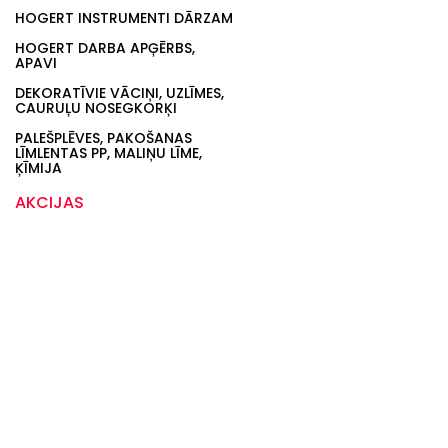
HOGERT INSTRUMENTI DĀRZAM
HOGERT DARBA APĢĒRBS,
APAVI
DEKORATĪVIE VĀCIŅI, UZLĪMES,
CAURUĻU NOSEGKORĶI
PALEŠPLĒVES, PAKOŠANAS
LĪMLENTAS PP, MALIŅU LĪME,
ĶĪMIJA
AKCIJAS