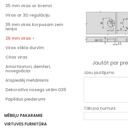
35 mm viras ar bremzi
Viras ar 3D regulāciju
35 mm viras korpusam zem
lenķa
26 mm viras
Viras stikla durvīm
Citas viras
Jautāt par pre
Amortizatori, demferi,
nosegvāciņi
Jūsu jautājums:
Atspiedēj mehānismi
Dekoratīvs nosegs virām D35
Papildus piederumi
Tālruņa numurs:
MĒBEĻU PAKARAMIE
VIRTUVES FURNITŪRA