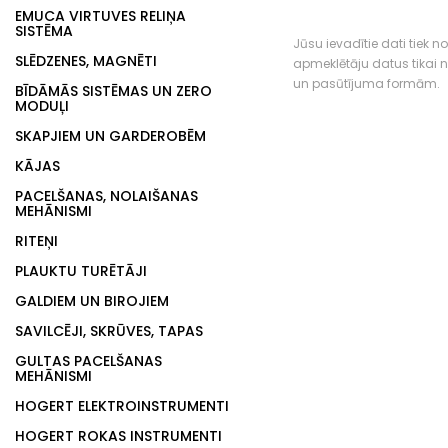
EMUCA VIRTUVES RELIŅA
SISTĒMA
Jūsu ievadītie dati tiek n
SLĒDZENES, MAGNĒTI
apmeklētāju datus tikai
un pasūtījuma formām.
BĪDĀMĀS SISTĒMAS UN ZERO
MODUĻI
SKAPJIEM UN GARDEROBĒM
KĀJAS
PACELŠANAS, NOLAIŠANAS
MEHĀNISMI
RITEŅI
PLAUKTU TURĒTĀJI
GALDIEM UN BIROJIEM
SAVILCĒJI, SKRŪVES, TAPAS
GULTAS PACELŠANAS
MEHĀNISMI
HOGERT ELEKTROINSTRUMENTI
HOGERT ROKAS INSTRUMENTI