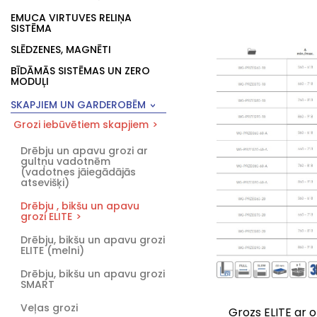
EMUCA VIRTUVES RELIŅA
SISTĒMA
SLĒDZENES, MAGNĒTI
BĪDĀMĀS SISTĒMAS UN ZERO
MODUĻI
SKAPJIEM UN GARDEROBĒM
Grozi iebūvētiem skapjiem
Drēbju un apavu grozi ar
gultņu vadotnēm
(vadotnes jāiegādājās
atsevišķi)
Drēbju , bikšu un apavu
grozi ELITE
Drēbju, bikšu un apavu grozi
ELITE (melni)
Drēbju, bikšu un apavu grozi
SMART
Veļas grozi
Grozs ELITE ar 