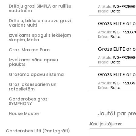
Drēbju grozi SIMPLA ar rullīšu
Artikuls:
WG-PRZEG6
vadotnēm
Krāsa:
Balta
Drēbju, bikšu un apavu grozi
Grozs ELITE ar 
Variant Multi
Artikuls:
WG-PRZEG7
Izvelkams spogulis iekšējam
Krāsa:
Balta
skapim, Moka
Grozs ELITE ar 
Grozi Maxima Puro
Artikuls:
WG-PRZEG8
Izvelkams sānu apavu
Krāsa:
Balta
plaukts
Grozs ELITE ar 
Grozāma apavu sistēma
Artikuls:
WG-PRZEG9
Grozi aksesuāriem un
Krāsa:
Balta
rotaslietām
Garderobes grozi
SYMPHONY
Jautāt par pre
House Master
Jūsu jautājums:
Garderobes lifti (Pantogrāfi)