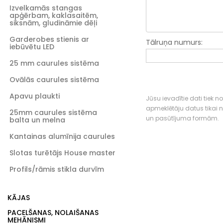
Izvelkamās stangas
apģērbam, kaklasaitēm,
siksnām, gludināmie dēļi
Garderobes stienis ar
Tālruņa numurs:
iebūvētu LED
25 mm caurules sistēma
Ovālās caurules sistēma
Apavu plaukti
Jūsu ievadītie dati tiek n
apmeklētāju datus tikai
25mm caurules sistēma
un pasūtījuma formām.
balta un melna
Kantainas alumīnija caurules
Slotas turētājs House master
Profils/rāmis stikla durvīm
KĀJAS
PACELŠANAS, NOLAIŠANAS
MEHĀNISMI