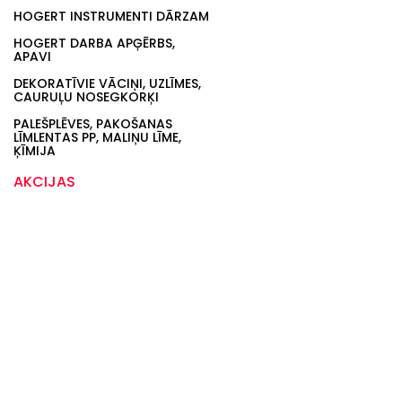
HOGERT INSTRUMENTI DĀRZAM
HOGERT DARBA APĢĒRBS,
APAVI
DEKORATĪVIE VĀCIŅI, UZLĪMES,
CAURUĻU NOSEGKORĶI
PALEŠPLĒVES, PAKOŠANAS
LĪMLENTAS PP, MALIŅU LĪME,
ĶĪMIJA
AKCIJAS