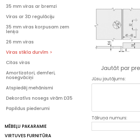
35 mm viras ar bremzi
Viras ar 3D regulāciju
35 mm viras korpusam zem
lenķa
26 mm viras
Viras stikla durvīm
Citas viras
Jautāt par pre
Amortizatori, demferi,
nosegvāciņi
Jūsu jautājums:
Atspiedēj mehānismi
Dekoratīvs nosegs virām D35
Papildus piederumi
Tālruņa numurs:
MĒBEĻU PAKARAMIE
VIRTUVES FURNITŪRA