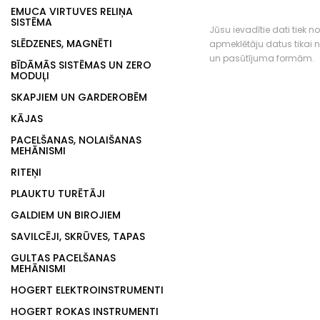
EMUCA VIRTUVES RELIŅA
SISTĒMA
Jūsu ievadītie dati tiek n
SLĒDZENES, MAGNĒTI
apmeklētāju datus tikai
un pasūtījuma formām.
BĪDĀMĀS SISTĒMAS UN ZERO
MODUĻI
SKAPJIEM UN GARDEROBĒM
KĀJAS
PACELŠANAS, NOLAIŠANAS
MEHĀNISMI
RITEŅI
PLAUKTU TURĒTĀJI
GALDIEM UN BIROJIEM
SAVILCĒJI, SKRŪVES, TAPAS
GULTAS PACELŠANAS
MEHĀNISMI
HOGERT ELEKTROINSTRUMENTI
HOGERT ROKAS INSTRUMENTI