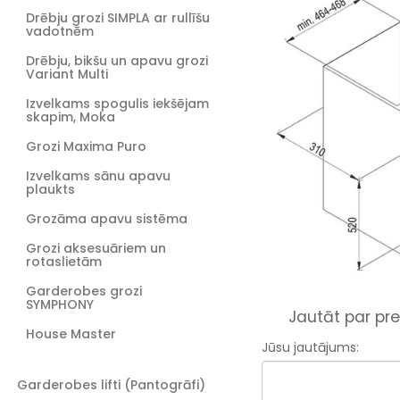
Drēbju grozi SIMPLA ar rullīšu
vadotnēm
Drēbju, bikšu un apavu grozi
Variant Multi
Izvelkams spogulis iekšējam
skapim, Moka
Grozi Maxima Puro
Izvelkams sānu apavu
plaukts
Grozāma apavu sistēma
Grozi aksesuāriem un
rotaslietām
Garderobes grozi
SYMPHONY
Jautāt par pre
House Master
Jūsu jautājums:
Garderobes lifti (Pantogrāfi)