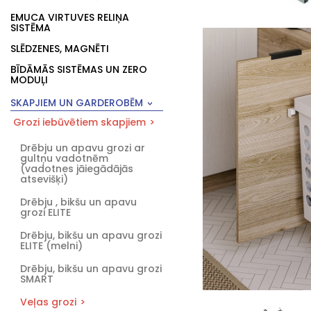
EMUCA VIRTUVES RELIŅA
SISTĒMA
SLĒDZENES, MAGNĒTI
BĪDĀMĀS SISTĒMAS UN ZERO
MODUĻI
SKAPJIEM UN GARDEROBĒM
Grozi iebūvētiem skapjiem
Drēbju un apavu grozi ar
gultņu vadotnēm
(vadotnes jāiegādājās
atsevišķi)
Drēbju , bikšu un apavu
grozi ELITE
Drēbju, bikšu un apavu grozi
ELITE (melni)
Drēbju, bikšu un apavu grozi
SMART
Veļas grozi