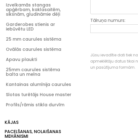
Izvelkamās stangas
apģērbam, kaklasaitēm,
siksnām, gludināmie dēļi
Tālruņa numurs:
Garderobes stienis ar
iebūvētu LED
25 mm caurules sistēma
Ovālās caurules sistēma
Jūsu ievadītie dati tiek n
Apavu plaukti
apmeklētāju datus tikai
un pasūtījuma formām.
25mm caurules sistēma
balta un melna
Kantainas alumīnija caurules
Slotas turētājs House master
Profils/rāmis stikla durvīm
KĀJAS
PACELŠANAS, NOLAIŠANAS
MEHĀNISMI