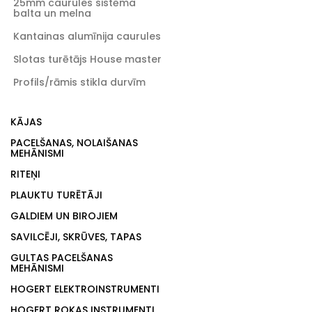
25mm caurules sistēma
balta un melna
Kantainas alumīnija caurules
Slotas turētājs House master
Profils/rāmis stikla durvīm
KĀJAS
PACELŠANAS, NOLAIŠANAS
MEHĀNISMI
RITEŅI
PLAUKTU TURĒTĀJI
GALDIEM UN BIROJIEM
SAVILCĒJI, SKRŪVES, TAPAS
GULTAS PACELŠANAS
MEHĀNISMI
HOGERT ELEKTROINSTRUMENTI
HOGERT ROKAS INSTRUMENTI