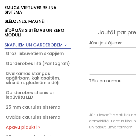
EMUCA VIRTUVES RELIŅA
SISTĒMA
SLĒDZENES, MAGNĒTI
BĪDĀMĀS SISTĒMAS UN ZERO
Jautāt par pre
MODUĻI
Jūsu jautājums:
SKAPJIEM UN GARDEROBĒM
Grozi iebūvētiem skapjiem
Garderobes lifti (Pantogrāfi)
Izvelkamās stangas
apģērbam, kaklasaitēm,
Tālruņa numurs:
siksnām, gludināmie dēļi
Garderobes stienis ar
iebūvētu LED
25 mm caurules sistēma
Jūsu ievadītie dati tiek n
Ovālās caurules sistēma
apmeklētāju datus tikai
Apavu plaukti
un pasūtījuma formām.