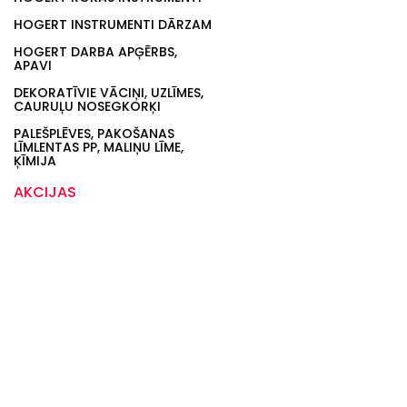
HOGERT INSTRUMENTI DĀRZAM
HOGERT DARBA APĢĒRBS,
APAVI
DEKORATĪVIE VĀCIŅI, UZLĪMES,
CAURUĻU NOSEGKORĶI
PALEŠPLĒVES, PAKOŠANAS
LĪMLENTAS PP, MALIŅU LĪME,
ĶĪMIJA
AKCIJAS