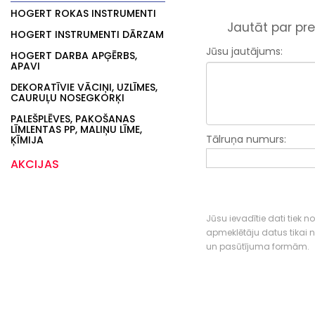
HOGERT ROKAS INSTRUMENTI
Jautāt par pre
HOGERT INSTRUMENTI DĀRZAM
Jūsu jautājums:
HOGERT DARBA APĢĒRBS,
APAVI
DEKORATĪVIE VĀCIŅI, UZLĪMES,
CAURUĻU NOSEGKORĶI
PALEŠPLĒVES, PAKOŠANAS
LĪMLENTAS PP, MALIŅU LĪME,
Tālruņa numurs:
ĶĪMIJA
AKCIJAS
Jūsu ievadītie dati tiek n
apmeklētāju datus tikai
un pasūtījuma formām.