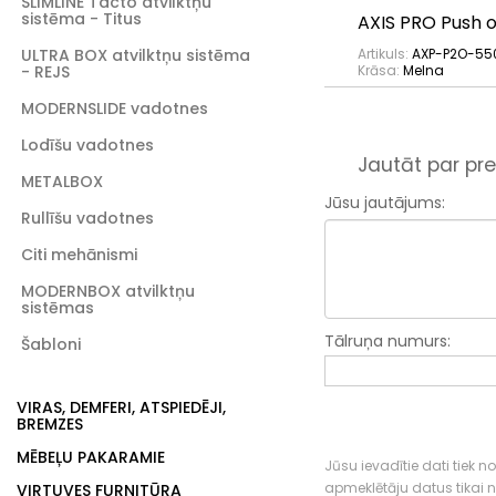
SLIMLINE Tacto atvilktņu
sistēma - Titus
AXIS PRO Push 
ULTRA BOX atvilktņu sistēma
Artikuls:
AXP-P2O-55
- REJS
Krāsa:
Melna
MODERNSLIDE vadotnes
Lodīšu vadotnes
Jautāt par pre
METALBOX
Jūsu jautājums:
Rullīšu vadotnes
Citi mehānismi
MODERNBOX atvilktņu
sistēmas
Tālruņa numurs:
Šabloni
VIRAS, DEMFERI, ATSPIEDĒJI,
BREMZES
MĒBEĻU PAKARAMIE
Jūsu ievadītie dati tiek n
apmeklētāju datus tikai
VIRTUVES FURNITŪRA