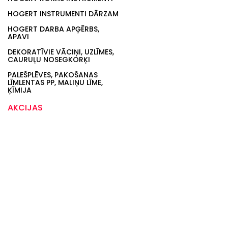
HOGERT INSTRUMENTI DĀRZAM
HOGERT DARBA APĢĒRBS,
APAVI
DEKORATĪVIE VĀCIŅI, UZLĪMES,
CAURUĻU NOSEGKORĶI
PALEŠPLĒVES, PAKOŠANAS
LĪMLENTAS PP, MALIŅU LĪME,
ĶĪMIJA
AKCIJAS