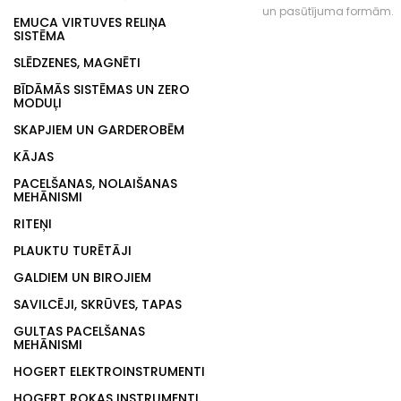
un pasūtījuma formām.
EMUCA VIRTUVES RELIŅA
SISTĒMA
SLĒDZENES, MAGNĒTI
BĪDĀMĀS SISTĒMAS UN ZERO
MODUĻI
SKAPJIEM UN GARDEROBĒM
KĀJAS
PACELŠANAS, NOLAIŠANAS
MEHĀNISMI
RITEŅI
PLAUKTU TURĒTĀJI
GALDIEM UN BIROJIEM
SAVILCĒJI, SKRŪVES, TAPAS
GULTAS PACELŠANAS
MEHĀNISMI
HOGERT ELEKTROINSTRUMENTI
HOGERT ROKAS INSTRUMENTI