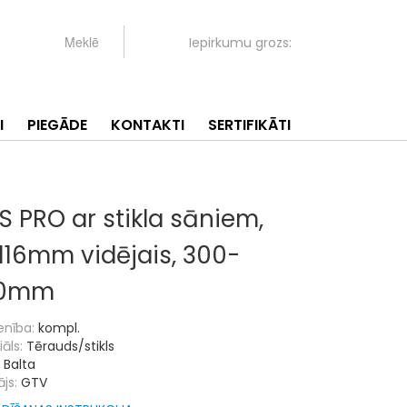
Iepirkumu grozs:
I
PIEGĀDE
KONTAKTI
SERTIFIKĀTI
S PRO ar stikla sāniem,
116mm vidējais, 300-
0mm
enība:
kompl.
āls:
Tērauds/stikls
Balta
js:
GTV