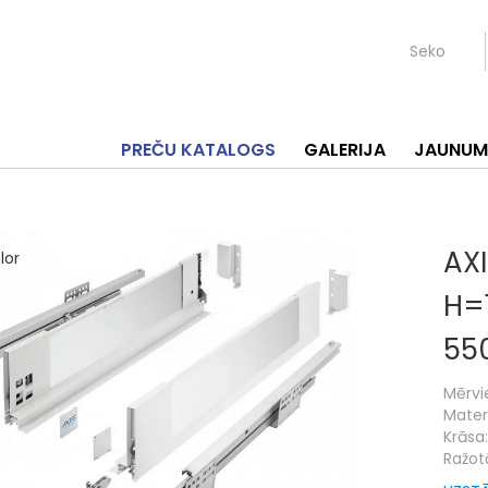
Seko
PREČU KATALOGS
GALERIJA
JAUNUM
AXI
H=
55
Mērvi
Materi
Krāsa:
Ražotā