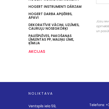
HOGERT INSTRUMENTI DĀRZAM
HOGERT DARBA APĢĒRBS,
APAVI
Jūsu ieva
DEKORATĪVIE VĀCIŅI, UZLĪMES,
apmeklē
CAURUĻU NOSEGKORĶI
un pasū
PALEŠPLĒVES, PAKOŠANAS
LĪMLENTAS PP, MALIŅU LĪME,
ĶĪMIJA
AKCIJAS
NOLIKTAVA
Telefons: 
Ventspils iela 59,