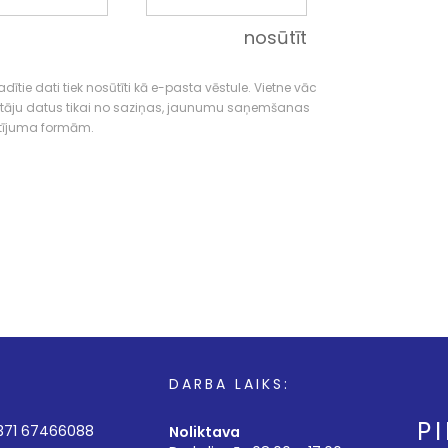
nosūtīt
dītie dati tiek nosūtīti kā e-pasta vēstule. Vietne vāc
tāju datus tikai no saziņas, jaunumu saņemšanas
tījuma formām.
DARBA LAIKS:
P
+371 67466088
Noliktava