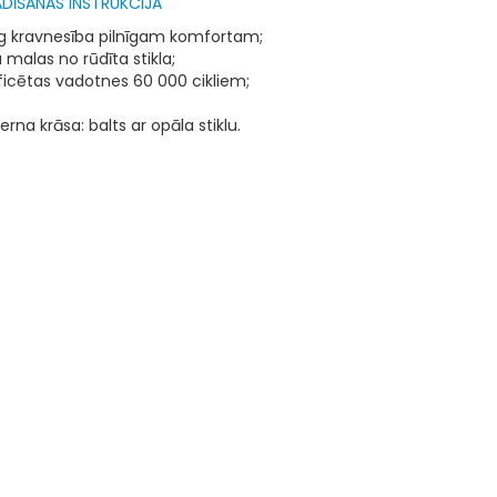
DĪŠANAS INSTRUKCIJA
g kravnesība pilnīgam komfortam;
a malas no rūdīta stikla;
ificētas vadotnes 60 000 cikliem;
na krāsa: balts ar opāla stiklu.