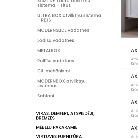
SLIMLINE Tacto atvilktņu
sistēma - Titus
ULTRA BOX atvilktņu sistēma
- REJS
MODERNSLIDE vadotnes
Lodīšu vadotnes
AX
METALBOX
Arti
Rullīšu vadotnes
Krā
Citi mehānismi
AX
MODERNBOX atvilktņu
Arti
sistēmas
Krā
Šabloni
AX
Arti
VIRAS, DEMFERI, ATSPIEDĒJI,
Krā
BREMZES
MĒBEĻU PAKARAMIE
AX
VIRTUVES FURNITŪRA
Arti