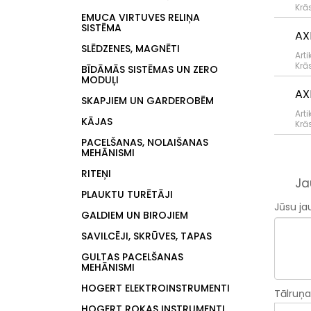
Krā
EMUCA VIRTUVES RELIŅA
SISTĒMA
AX
SLĒDZENES, MAGNĒTI
Arti
Krā
BĪDĀMĀS SISTĒMAS UN ZERO
MODUĻI
AX
SKAPJIEM UN GARDEROBĒM
Arti
KĀJAS
Krā
PACELŠANAS, NOLAIŠANAS
MEHĀNISMI
RITEŅI
Ja
PLAUKTU TURĒTĀJI
Jūsu ja
GALDIEM UN BIROJIEM
SAVILCĒJI, SKRŪVES, TAPAS
GULTAS PACELŠANAS
MEHĀNISMI
HOGERT ELEKTROINSTRUMENTI
Tālruņ
HOGERT ROKAS INSTRUMENTI