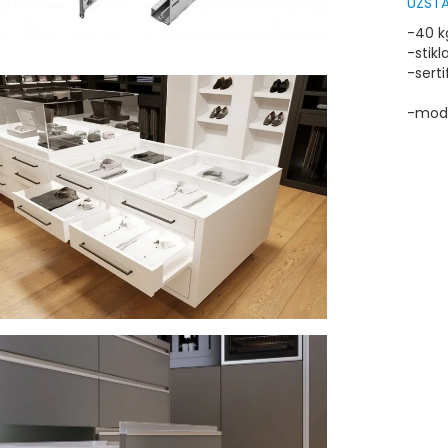
UZSTĀ
-40 k
-stikl
-sert
-moder