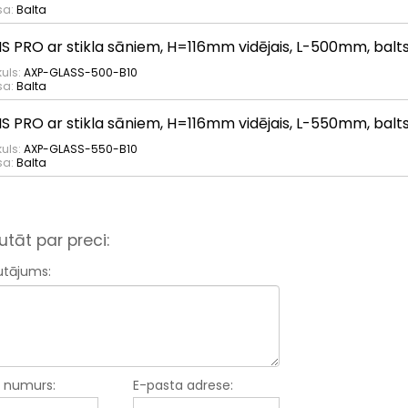
sa:
Balta
IS PRO ar stikla sāniem, H=116mm vidējais, L-500mm, balt
kuls:
AXP-GLASS-500-B10
sa:
Balta
IS PRO ar stikla sāniem, H=116mm vidējais, L-550mm, balt
kuls:
AXP-GLASS-550-B10
sa:
Balta
utāt par preci:
utājums:
a numurs:
E-pasta adrese: