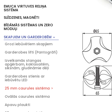
EMUCA VIRTUVES RELIŅA
SISTĒMA
SLĒDZENES, MAGNĒTI
BĪDĀMĀS SISTĒMAS UN ZERO
MODUĻI
SKAPJIEM UN GARDEROBĒM
Grozi iebūvētiem skapjiem
Garderobes lifti (Pantogrāfi)
Izvelkamās stangas
apģērbam, kaklasaitēm,
siksnām, gludināmie dēļi
Garderobes stienis ar
iebūvētu LED
25 mm caurules sistēma
Ovālās caurules sistēma
Apavu plaukti