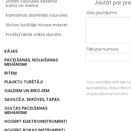
25mm caurules sistēma
Jautāt par pre
balta un melna
Jūsu jautājums:
Kantainas alumīnija caurules
Slotas turētājs House master
Profils/rāmis stikla durvīm
Tālruņa numurs:
KĀJAS
PACELŠANAS, NOLAIŠANAS
MEHĀNISMI
RITEŅI
PLAUKTU TURĒTĀJI
Jūsu ievadītie dati tiek n
apmeklētāju datus tikai
GALDIEM UN BIROJIEM
un pasūtījuma formām.
SAVILCĒJI, SKRŪVES, TAPAS
GULTAS PACELŠANAS
MEHĀNISMI
HOGERT ELEKTROINSTRUMENTI
HOGERT ROKAS INSTRUMENTI