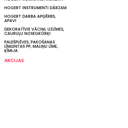
HOGERT INSTRUMENTI DĀRZAM
HOGERT DARBA APĢĒRBS,
APAVI
DEKORATĪVIE VĀCIŅI, UZLĪMES,
CAURUĻU NOSEGKORĶI
PALEŠPLĒVES, PAKOŠANAS
LĪMLENTAS PP, MALIŅU LĪME,
ĶĪMIJA
AKCIJAS