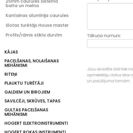
25mm caurules sistēma
balta un melna
Kantainas alumīnija caurules
Slotas turētājs House master
Profils/rāmis stikla durvīm
Tālruņa numurs:
KĀJAS
PACELŠANAS, NOLAIŠANAS
MEHĀNISMI
Jūsu ievadītie dati tiek n
RITEŅI
apmeklētāju datus tikai
un pasūtījuma formām.
PLAUKTU TURĒTĀJI
GALDIEM UN BIROJIEM
SAVILCĒJI, SKRŪVES, TAPAS
GULTAS PACELŠANAS
MEHĀNISMI
HOGERT ELEKTROINSTRUMENTI
HOGERT ROKAS INSTRUMENTI