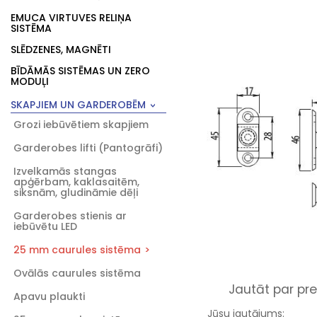
EMUCA VIRTUVES RELIŅA
SISTĒMA
SLĒDZENES, MAGNĒTI
BĪDĀMĀS SISTĒMAS UN ZERO
MODUĻI
SKAPJIEM UN GARDEROBĒM
Grozi iebūvētiem skapjiem
Garderobes lifti (Pantogrāfi)
Izvelkamās stangas
apģērbam, kaklasaitēm,
siksnām, gludināmie dēļi
Garderobes stienis ar
iebūvētu LED
25 mm caurules sistēma
Ovālās caurules sistēma
Jautāt par pre
Apavu plaukti
Jūsu jautājums: