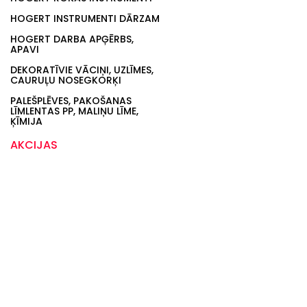
HOGERT INSTRUMENTI DĀRZAM
HOGERT DARBA APĢĒRBS,
APAVI
DEKORATĪVIE VĀCIŅI, UZLĪMES,
CAURUĻU NOSEGKORĶI
PALEŠPLĒVES, PAKOŠANAS
LĪMLENTAS PP, MALIŅU LĪME,
ĶĪMIJA
AKCIJAS