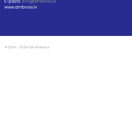
E-pasts:
info@ambross.lv
www.ambross.lv
© 2014 - 2026 SIA Ambross