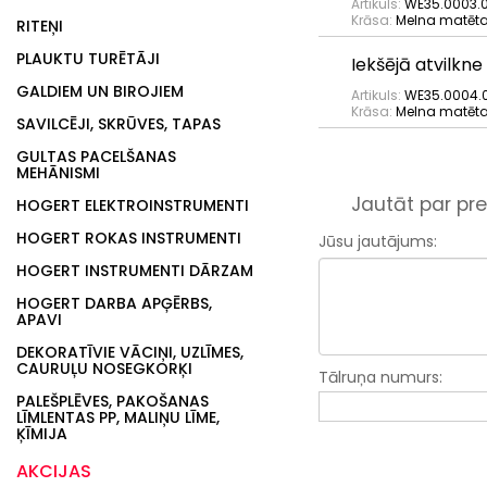
Artikuls:
WE35.0003.0
Krāsa:
Melna matēt
RITEŅI
PLAUKTU TURĒTĀJI
Iekšējā atvilkn
GALDIEM UN BIROJIEM
Artikuls:
WE35.0004.0
Krāsa:
Melna matēt
SAVILCĒJI, SKRŪVES, TAPAS
GULTAS PACELŠANAS
MEHĀNISMI
Jautāt par pre
HOGERT ELEKTROINSTRUMENTI
HOGERT ROKAS INSTRUMENTI
Jūsu jautājums:
HOGERT INSTRUMENTI DĀRZAM
HOGERT DARBA APĢĒRBS,
APAVI
DEKORATĪVIE VĀCIŅI, UZLĪMES,
CAURUĻU NOSEGKORĶI
Tālruņa numurs:
PALEŠPLĒVES, PAKOŠANAS
LĪMLENTAS PP, MALIŅU LĪME,
ĶĪMIJA
AKCIJAS