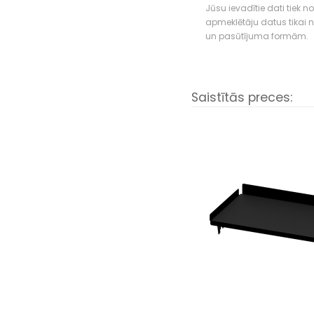
Jūsu ievadītie dati tiek n
apmeklētāju datus tikai
un pasūtījuma formām.
Saistītās preces: