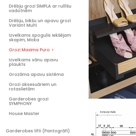
Drēbju grozi SIMPLA ar rullīšu
vadotnēm
Drēbju, bikšu un apavu grozi
Variant Multi
Izvelkams spogulis iekšējam
skapim, Moka
Grozi Maxima Puro
Izvelkams sānu apavu
plaukts
Grozāma apavu sistēma
Grozi aksesuāriem un
rotaslietām
Garderobes grozi
SYMPHONY
House Master
Garderobes lifti (Pantogrāfi)