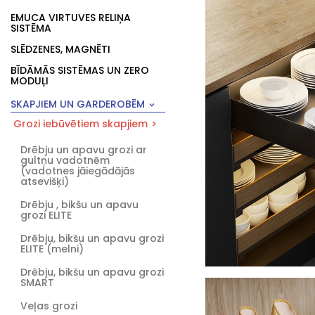
EMUCA VIRTUVES RELIŅA
SISTĒMA
SLĒDZENES, MAGNĒTI
BĪDĀMĀS SISTĒMAS UN ZERO
MODUĻI
SKAPJIEM UN GARDEROBĒM
Grozi iebūvētiem skapjiem
Drēbju un apavu grozi ar
gultņu vadotnēm
(vadotnes jāiegādājās
atsevišķi)
Drēbju , bikšu un apavu
grozi ELITE
Drēbju, bikšu un apavu grozi
ELITE (melni)
Drēbju, bikšu un apavu grozi
SMART
Veļas grozi