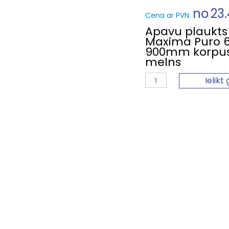
no
23
Cena ar PVN:
Apavu plaukts
Maxima Puro 
900mm korpu
melns
Ielikt