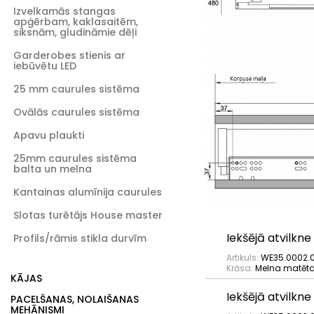
Izvelkamās stangas
apģērbam, kaklasaitēm,
siksnām, gludināmie dēļi
Garderobes stienis ar
iebūvētu LED
25 mm caurules sistēma
Ovālās caurules sistēma
Apavu plaukti
25mm caurules sistēma
balta un melna
Kantainas alumīnija caurules
Slotas turētājs House master
Iekšējā atvilkn
Profils/rāmis stikla durvīm
Artikuls:
WE35.0002.0
Krāsa:
Melna matēt
KĀJAS
Iekšējā atvilkn
PACELŠANAS, NOLAIŠANAS
MEHĀNISMI