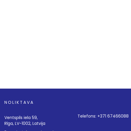
NOLIKTAVA
Telefons: +371 67466088
Ventspils iela 59,
Rīga, LV-1002, Latvija