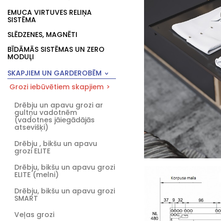
EMUCA VIRTUVES RELIŅA
SISTĒMA
SLĒDZENES, MAGNĒTI
BĪDĀMĀS SISTĒMAS UN ZERO
MODUĻI
SKAPJIEM UN GARDEROBĒM
Grozi iebūvētiem skapjiem
Drēbju un apavu grozi ar
gultņu vadotnēm
(vadotnes jāiegādājās
atsevišķi)
Drēbju , bikšu un apavu
grozi ELITE
Drēbju, bikšu un apavu grozi
ELITE (melni)
Drēbju, bikšu un apavu grozi
SMART
Veļas grozi