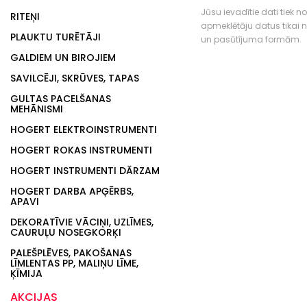
Jūsu ievadītie dati tiek n
RITEŅI
apmeklētāju datus tikai
PLAUKTU TURĒTĀJI
un pasūtījuma formām.
GALDIEM UN BIROJIEM
SAVILCĒJI, SKRŪVES, TAPAS
GULTAS PACELŠANAS
MEHĀNISMI
HOGERT ELEKTROINSTRUMENTI
HOGERT ROKAS INSTRUMENTI
HOGERT INSTRUMENTI DĀRZAM
HOGERT DARBA APĢĒRBS,
APAVI
DEKORATĪVIE VĀCIŅI, UZLĪMES,
CAURUĻU NOSEGKORĶI
PALEŠPLĒVES, PAKOŠANAS
LĪMLENTAS PP, MALIŅU LĪME,
ĶĪMIJA
AKCIJAS