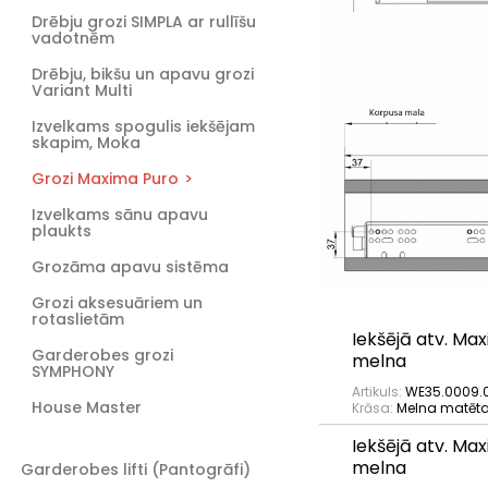
Drēbju grozi SIMPLA ar rullīšu
vadotnēm
Drēbju, bikšu un apavu grozi
Variant Multi
Izvelkams spogulis iekšējam
skapim, Moka
Grozi Maxima Puro
Izvelkams sānu apavu
plaukts
Grozāma apavu sistēma
Grozi aksesuāriem un
rotaslietām
Iekšējā atv. M
Garderobes grozi
melna
SYMPHONY
Artikuls:
WE35.0009.0
House Master
Krāsa:
Melna matēt
Iekšējā atv. M
melna
Garderobes lifti (Pantogrāfi)