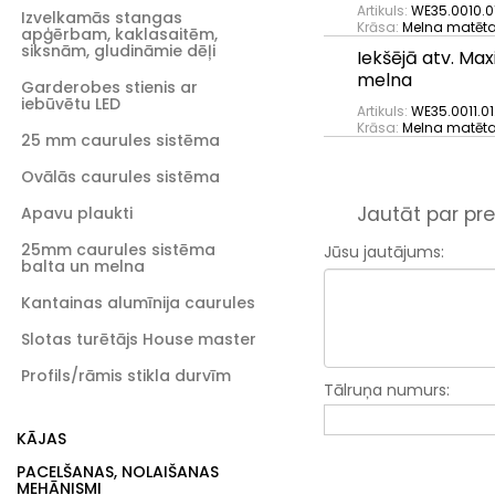
Artikuls:
WE35.0010.01
Izvelkamās stangas
Krāsa:
Melna matēt
apģērbam, kaklasaitēm,
siksnām, gludināmie dēļi
Iekšējā atv. M
melna
Garderobes stienis ar
iebūvētu LED
Artikuls:
WE35.0011.01
Krāsa:
Melna matēt
25 mm caurules sistēma
Ovālās caurules sistēma
Jautāt par pre
Apavu plaukti
25mm caurules sistēma
Jūsu jautājums:
balta un melna
Kantainas alumīnija caurules
Slotas turētājs House master
Profils/rāmis stikla durvīm
Tālruņa numurs:
KĀJAS
PACELŠANAS, NOLAIŠANAS
MEHĀNISMI