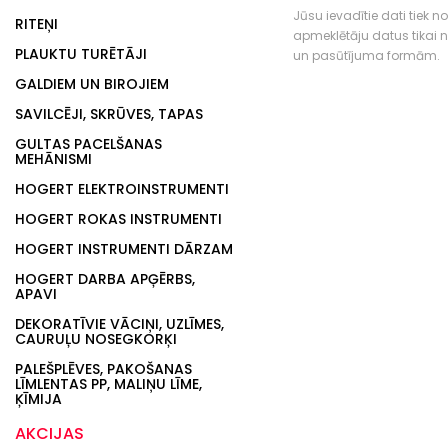
Jūsu ievadītie dati tiek n
RITEŅI
apmeklētāju datus tikai
PLAUKTU TURĒTĀJI
un pasūtījuma formām.
GALDIEM UN BIROJIEM
SAVILCĒJI, SKRŪVES, TAPAS
GULTAS PACELŠANAS
MEHĀNISMI
HOGERT ELEKTROINSTRUMENTI
HOGERT ROKAS INSTRUMENTI
HOGERT INSTRUMENTI DĀRZAM
HOGERT DARBA APĢĒRBS,
APAVI
DEKORATĪVIE VĀCIŅI, UZLĪMES,
CAURUĻU NOSEGKORĶI
PALEŠPLĒVES, PAKOŠANAS
LĪMLENTAS PP, MALIŅU LĪME,
ĶĪMIJA
AKCIJAS