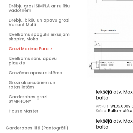
Drēbju grozi SIMPLA ar rullīšu
vadotnēm
Drēbju, bikšu un apavu grozi
Variant Multi
Izvelkams spogulis iekšējam
skapim, Moka
Grozi Maxima Puro
Izvelkams sānu apavu
plaukts
Grozāma apavu sistēma
Grozi aksesuāriem un
rotaslietām
Iekšējā atv. M
Garderobes grozi
balta
SYMPHONY
Artikuls:
WE35.0009.0
House Master
Krāsa:
Balta matēta
Iekšējā atv. M
balta
Garderobes lifti (Pantogrāfi)