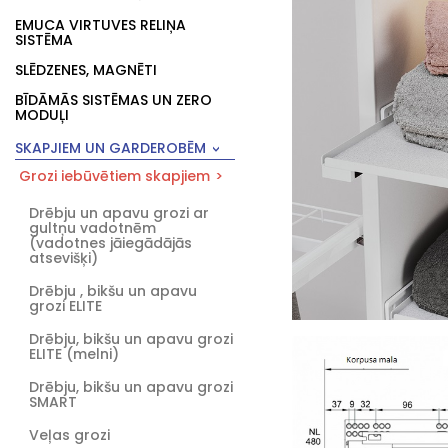
EMUCA VIRTUVES RELIŅA
SISTĒMA
SLĒDZENES, MAGNĒTI
BĪDĀMĀS SISTĒMAS UN ZERO
MODUĻI
SKAPJIEM UN GARDEROBĒM
Grozi iebūvētiem skapjiem
Drēbju un apavu grozi ar
gultņu vadotnēm
(vadotnes jāiegādājās
atsevišķi)
Drēbju , bikšu un apavu
grozi ELITE
Drēbju, bikšu un apavu grozi
ELITE (melni)
Drēbju, bikšu un apavu grozi
SMART
Veļas grozi