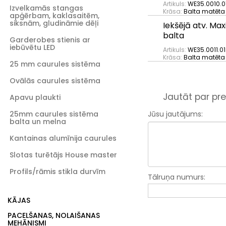
Artikuls:
WE35.0010.01
Izvelkamās stangas
Krāsa:
Balta matēta
apģērbam, kaklasaitēm,
siksnām, gludināmie dēļi
Iekšējā atv. M
balta
Garderobes stienis ar
iebūvētu LED
Artikuls:
WE35.0011.01
Krāsa:
Balta matēta
25 mm caurules sistēma
Ovālās caurules sistēma
Jautāt par pre
Apavu plaukti
25mm caurules sistēma
Jūsu jautājums:
balta un melna
Kantainas alumīnija caurules
Slotas turētājs House master
Profils/rāmis stikla durvīm
Tālruņa numurs:
KĀJAS
PACELŠANAS, NOLAIŠANAS
MEHĀNISMI