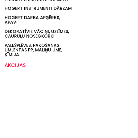
HOGERT INSTRUMENTI DĀRZAM
HOGERT DARBA APĢĒRBS,
APAVI
DEKORATĪVIE VĀCIŅI, UZLĪMES,
CAURUĻU NOSEGKORĶI
PALEŠPLĒVES, PAKOŠANAS
LĪMLENTAS PP, MALIŅU LĪME,
ĶĪMIJA
AKCIJAS