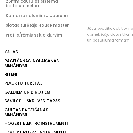
25mm caurules sistēma
balta un melna
Kantainas alumīnija caurules
Slotas turētājs House master
Jūsu ievadītie dati tiek n
apmeklētāju datus tikai
Profils/rāmis stikla durvīm
un pasūtījuma formām.
KĀJAS
PACELŠANAS, NOLAIŠANAS
MEHĀNISMI
RITEŅI
PLAUKTU TURĒTĀJI
GALDIEM UN BIROJIEM
SAVILCĒJI, SKRŪVES, TAPAS
GULTAS PACELŠANAS
MEHĀNISMI
HOGERT ELEKTROINSTRUMENTI
HOGERT ROKAS INSTRUMENTI