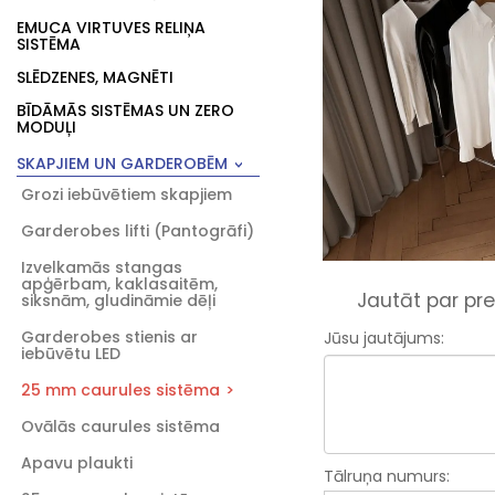
EMUCA VIRTUVES RELIŅA
SISTĒMA
SLĒDZENES, MAGNĒTI
BĪDĀMĀS SISTĒMAS UN ZERO
MODUĻI
SKAPJIEM UN GARDEROBĒM
Grozi iebūvētiem skapjiem
Garderobes lifti (Pantogrāfi)
Izvelkamās stangas
apģērbam, kaklasaitēm,
Jautāt par pre
siksnām, gludināmie dēļi
Garderobes stienis ar
Jūsu jautājums:
iebūvētu LED
25 mm caurules sistēma
Ovālās caurules sistēma
Apavu plaukti
Tālruņa numurs: