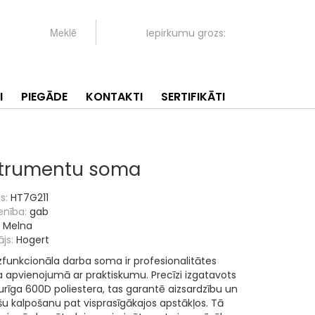
Iepirkumu grozs:
I
PIEGĀDE
KONTAKTI
SERTIFIKĀTI
strumentu soma
s:
HT7G211
enība:
gab
Melna
js:
Hogert
funkcionāla darba soma ir profesionalitātes
a apvienojumā ar praktiskumu.
Precīzi izgatavots
turīga 600D poliestera, tas garantē aizsardzību un
ošu kalpošanu pat visprasīgākajos apstākļos.
Tā