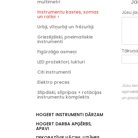
Ja
multimetri
Instrumentu kastes, somas
Jūsu ja
un ratiņi
Urbji, vītņurbji un frēzurbji.
Griezējdiski, pneimatiskie
instrumenti
Tālruņ
Figūrzāģa asmeņi
LED prožektori, lukturi
Citi instrumenti
Elektro preces
Jūsu ieva
apmeklē
Slīpdiski, slīpripas + rotācijas
instrumentu komplekts
un pasū
HOGERT INSTRUMENTI DĀRZAM
HOGERT DARBA APĢĒRBS,
APAVI
DEKORATĪVIE VĀCIŅI, UZLĪMES,