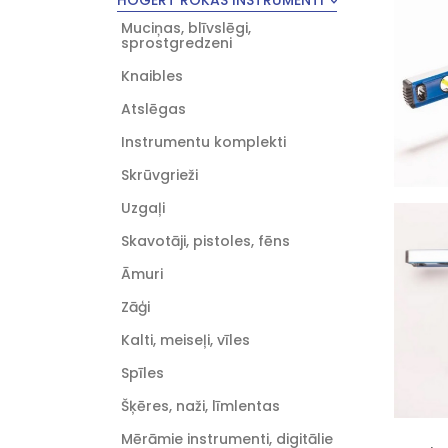
HOGERT ROKAS INSTRUMENTI
Muciņas, blīvslēgi,
sprostgredzeni
Knaibles
Atslēgas
Instrumentu komplekti
Skrūvgrieži
Uzgaļi
Skavotāji, pistoles, fēns
Āmuri
Zāģi
Kalti, meiseļi, vīles
Spīles
Šķēres, naži, līmlentas
Mērāmie instrumenti, digitālie