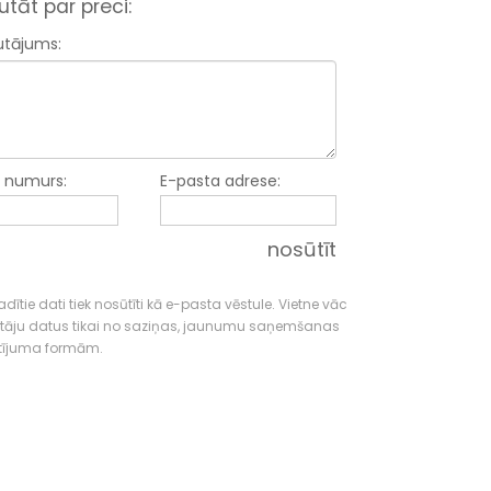
utāt par preci:
utājums:
a numurs:
E-pasta adrese:
nosūtīt
dītie dati tiek nosūtīti kā e-pasta vēstule. Vietne vāc
tāju datus tikai no saziņas, jaunumu saņemšanas
tījuma formām.