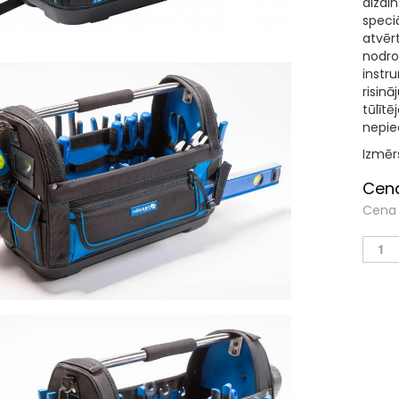
dizai
speciā
atvēr
nodro
instr
risinā
tūlīt
nepie
Izmēr
Cena
Cena 