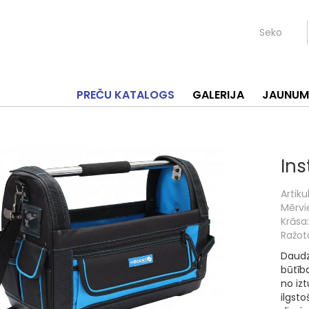
Seko
PREČU KATALOGS
GALERIJA
JAUNUM
In
Artikul
Mērvi
Krāsa:
Ražotā
Daudz
būtīb
no iz
ilgst