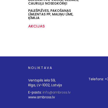
CAURUĻU NOSEGKORĶI
PALEŠPLĒVES, PAKOŠANAS
LĪMLENTAS PP, MALIŅU LĪME,
ĶĪMIJA
AKCIJAS
NOLIKTAVA
Telefons: 
Ventspils iela 59,
Rīga, LV-1002, Latvija
E-pasts:
info@ambross.lv
www.ambross.lv