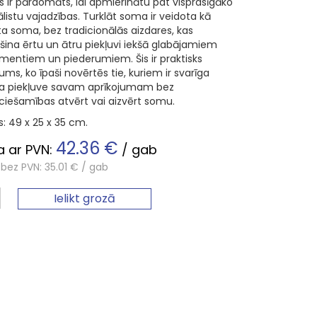
ns ir pārdomāts, lai apmierinātu pat visprasīgāko
listu vajadzības.
Turklāt soma ir veidota kā
ta soma, bez tradicionālās aizdares, kas
šina ērtu un ātru piekļuvi iekšā glabājamiem
umentiem un piederumiem.
Šis ir praktisks
jums, ko īpaši novērtēs tie, kuriem ir svarīga
ēja piekļuve savam aprīkojumam bez
ciešamības atvērt vai aizvērt somu.
s: 49 x 25 x 35 cm.
42.36 €
 ar PVN:
/ gab
bez PVN: 35.01 € / gab
Ielikt grozā