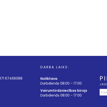
DARBA LAIKS:
P
+371 67466088
Noliktava
Darbdienās 08:00 – 17:00
JAU
Vairumtirdzniecības birojs
Darbdienās 08:00 – 17:00