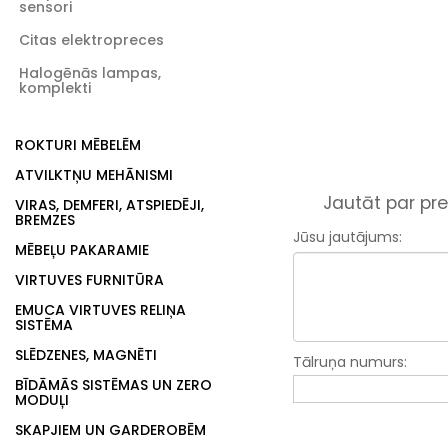
sensori
Citas elektropreces
Halogēnās lampas,
komplekti
ROKTURI MĒBELĒM
ATVILKTŅU MEHĀNISMI
Jautāt par pre
VIRAS, DEMFERI, ATSPIEDĒJI,
BREMZES
Jūsu jautājums:
MĒBEĻU PAKARAMIE
VIRTUVES FURNITŪRA
EMUCA VIRTUVES RELIŅA
SISTĒMA
SLĒDZENES, MAGNĒTI
Tālruņa numurs:
BĪDĀMĀS SISTĒMAS UN ZERO
MODUĻI
SKAPJIEM UN GARDEROBĒM