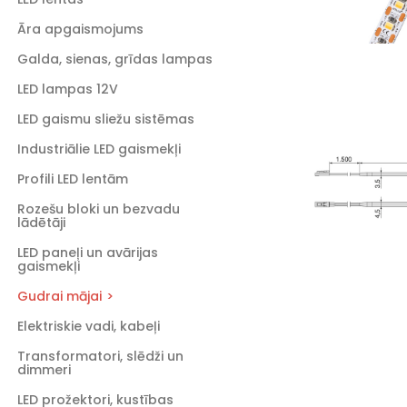
Āra apgaismojums
Galda, sienas, grīdas lampas
LED lampas 12V
LED gaismu sliežu sistēmas
Industriālie LED gaismekļi
Profili LED lentām
Rozešu bloki un bezvadu
lādētāji
LED paneļi un avārijas
gaismekļi
Gudrai mājai
Elektriskie vadi, kabeļi
Transformatori, slēdži un
dimmeri
LED prožektori, kustības