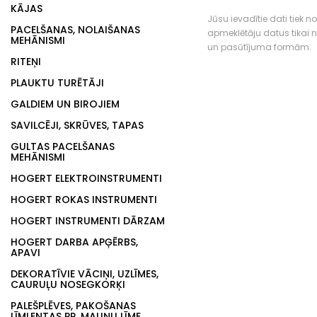
KĀJAS
Jūsu ievadītie dati tiek n
PACELŠANAS, NOLAIŠANAS
apmeklētāju datus tikai
MEHĀNISMI
un pasūtījuma formām.
RITEŅI
PLAUKTU TURĒTĀJI
GALDIEM UN BIROJIEM
SAVILCĒJI, SKRŪVES, TAPAS
GULTAS PACELŠANAS
MEHĀNISMI
HOGERT ELEKTROINSTRUMENTI
HOGERT ROKAS INSTRUMENTI
HOGERT INSTRUMENTI DĀRZAM
HOGERT DARBA APĢĒRBS,
APAVI
DEKORATĪVIE VĀCIŅI, UZLĪMES,
CAURUĻU NOSEGKORĶI
PALEŠPLĒVES, PAKOŠANAS
LĪMLENTAS PP, MALIŅU LĪME,