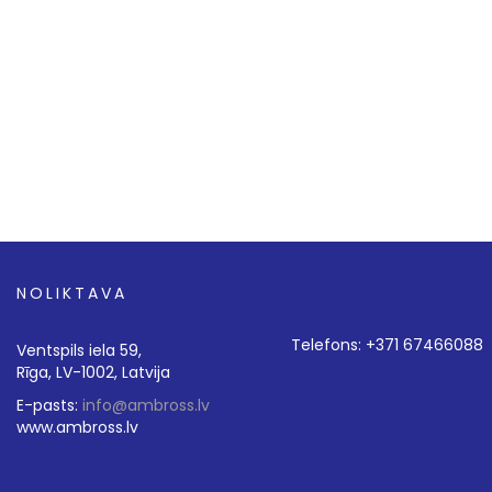
NOLIKTAVA
Telefons: +371 67466088
Ventspils iela 59,
Rīga, LV-1002, Latvija
E-pasts:
info@ambross.lv
www.ambross.lv