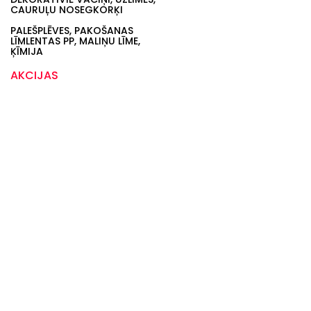
CAURUĻU NOSEGKORĶI
PALEŠPLĒVES, PAKOŠANAS
LĪMLENTAS PP, MALIŅU LĪME,
ĶĪMIJA
AKCIJAS