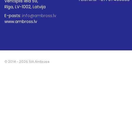
Ventspils iela 59,
Rīga, LV-1002, Latvija
E-pasts:
info@ambross.lv
www.ambross.lv
© 2014 - 2026 SIA Ambross