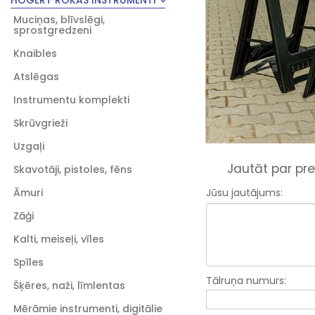
HOGERT ROKAS INSTRUMENTI
Muciņas, blīvslēgi,
sprostgredzeni
Knaibles
Atslēgas
Instrumentu komplekti
Skrūvgrieži
Uzgaļi
Jautāt par pre
Skavotāji, pistoles, fēns
Āmuri
Jūsu jautājums:
Zāģi
Kalti, meiseļi, vīles
Spīles
Tālruņa numurs:
Šķēres, naži, līmlentas
Mērāmie instrumenti, digitālie