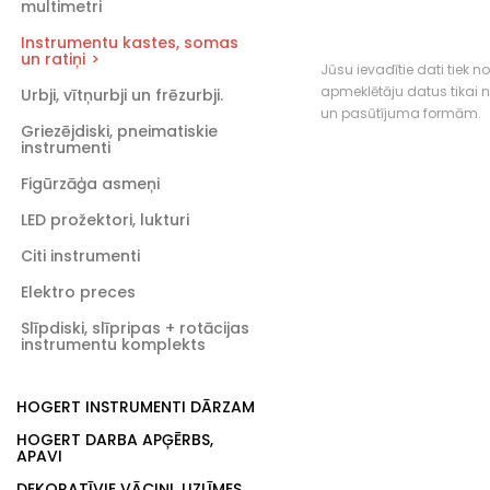
multimetri
Instrumentu kastes, somas
un ratiņi
Jūsu ievadītie dati tiek n
apmeklētāju datus tikai
Urbji, vītņurbji un frēzurbji.
un pasūtījuma formām.
Griezējdiski, pneimatiskie
instrumenti
Figūrzāģa asmeņi
LED prožektori, lukturi
Citi instrumenti
Elektro preces
Slīpdiski, slīpripas + rotācijas
instrumentu komplekts
HOGERT INSTRUMENTI DĀRZAM
HOGERT DARBA APĢĒRBS,
APAVI
DEKORATĪVIE VĀCIŅI, UZLĪMES,