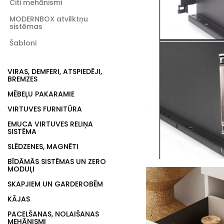
Citi mehānismi
MODERNBOX atvilktņu
sistēmas
Šabloni
VIRAS, DEMFERI, ATSPIEDĒJI,
BREMZES
MĒBEĻU PAKARAMIE
VIRTUVES FURNITŪRA
EMUCA VIRTUVES RELIŅA
SISTĒMA
SLĒDZENES, MAGNĒTI
BĪDĀMĀS SISTĒMAS UN ZERO
MODUĻI
SKAPJIEM UN GARDEROBĒM
KĀJAS
PACELŠANAS, NOLAIŠANAS
MEHĀNISMI