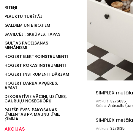
RITEŅI
PLAUKTU TURĒTĀJI
GALDIEM UN BIROJIEM
SAVILCĒJI, SKRŪVES, TAPAS
GULTAS PACELŠANAS
MEHĀNISMI
HOGERT ELEKTROINSTRUMENTI
HOGERT ROKAS INSTRUMENTI
HOGERT INSTRUMENTI DĀRZAM
HOGERT DARBA APĢĒRBS,
APAVI
SIMPLEX metāla
DEKORATĪVIE VĀCIŅI, UZLĪMES,
CAURUĻU NOSEGKORĶI
Artikuls:
3276035
Krāsa:
Antracīts (tum
PALEŠPLĒVES, PAKOŠANAS
LĪMLENTAS PP, MALIŅU LĪME,
ĶĪMIJA
SIMPLEX metāla
AKCIJAS
Artikuls:
3276135