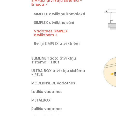
SIMPLEX atvilktņu sistēma -
Emuca
SIMPLEX atvilktņu komplekti
SIMPLEX atvilktņu sāni
Vadotnes SIMPLEX
atvilktnēm
Reliņi SIMPLEX atvilktnēm
SLIMLINE Tacto atvilktņu
sistēma - Titus
ULTRA BOX atvilktņu sistēma
- REJS
MODERNSLIDE vadotnes
Lodīšu vadotnes
METALBOX
Rullīšu vadotnes