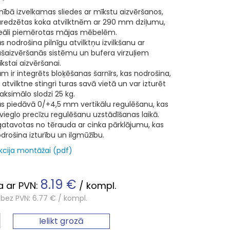
lnībā izvelkamas sliedes ar mīkstu aizvēršanos,
redzētas koka atvilktnēm ar 290 mm dziļumu,
eāli piemērotas mājas mēbelēm.
s nodrošina pilnīgu atvilktņu izvilkšanu ar
šaizvēršanās sistēmu un bufera virzuļiem
kstai aizvēršanai.
m ir integrēts bloķēšanas šarnīrs, kas nodrošina,
 atvilktne stingri turas savā vietā un var izturēt
ksimālo slodzi 25 kg.
s piedāvā 0/+4,5 mm vertikālu regulēšanu, kas
vieglo precīzu regulēšanu uzstādīšanas laikā.
gatavotas no tērauda ar cinka pārklājumu, kas
drošina izturību un ilgmūžību.
ukcija montāžai (pdf)
8.19 €
 ar PVN:
/ kompl.
bez PVN: 6.77 € / kompl.
Ielikt grozā