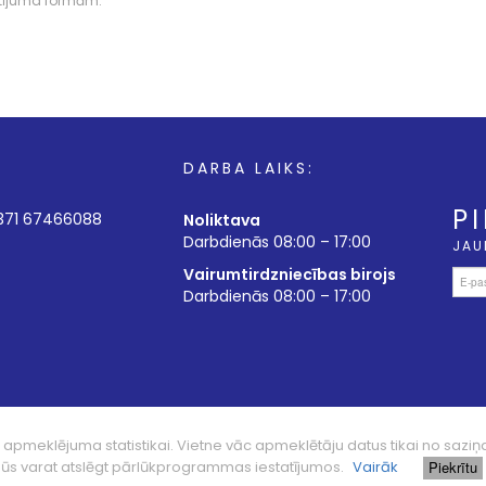
tījuma formām.
DARBA LAIKS:
P
+371 67466088
Noliktava
Darbdienās 08:00 – 17:00
JAU
Vairumtirdzniecības birojs
Darbdienās 08:00 – 17:00
) apmeklējuma statistikai. Vietne vāc apmeklētāju datus tikai no s
Piekrītu
Jūs varat atslēgt pārlūkprogrammas iestatījumos.
Vairāk