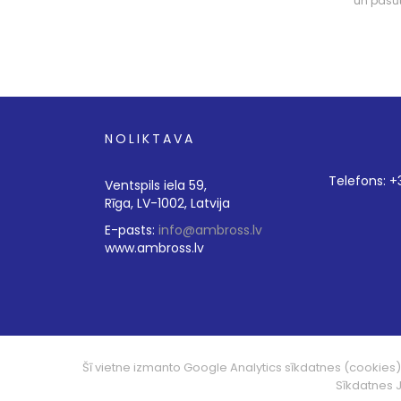
un pasū
NOLIKTAVA
Telefons: 
Ventspils iela 59,
Rīga, LV-1002, Latvija
E-pasts:
info@ambross.lv
www.ambross.lv
Šī vietne izmanto Google Analytics sīkdatnes (cookies
© 2014 - 2026 SIA Ambross
Sīkdatnes 