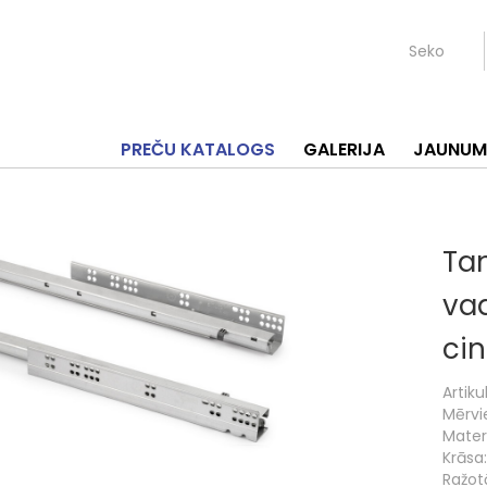
Seko
PREČU KATALOGS
GALERIJA
JAUNUM
Ta
va
ci
Artikul
Mērvi
Materi
Krāsa:
Ražotā