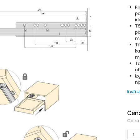
Pi
pa
id
Tā
pa
mī
Tā
ka
ma
Tā
at
Iz
no
Instr
Cena
Cena 