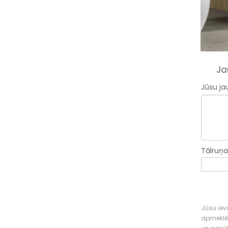
Ja
Jūsu ja
Tālruņ
Jūsu ieva
apmeklē