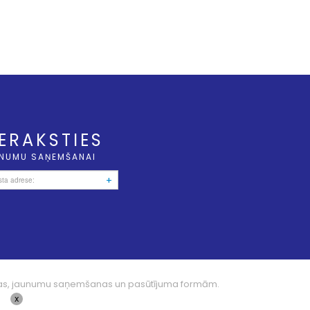
IERAKSTIES
NUMU SAŅEMŠANAI
+
aziņas, jaunumu saņemšanas un pasūtījuma formām.
Dizains |
CIMO
|
x