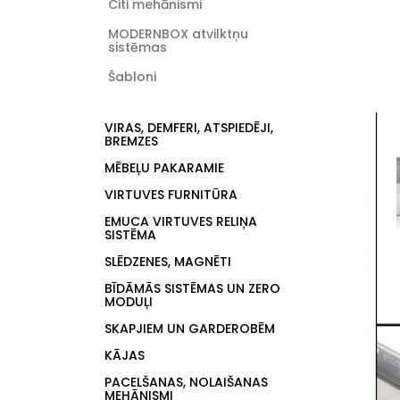
Citi mehānismi
MODERNBOX atvilktņu
sistēmas
Šabloni
VIRAS, DEMFERI, ATSPIEDĒJI,
BREMZES
MĒBEĻU PAKARAMIE
VIRTUVES FURNITŪRA
EMUCA VIRTUVES RELIŅA
SISTĒMA
SLĒDZENES, MAGNĒTI
BĪDĀMĀS SISTĒMAS UN ZERO
MODUĻI
SKAPJIEM UN GARDEROBĒM
KĀJAS
PACELŠANAS, NOLAIŠANAS
MEHĀNISMI