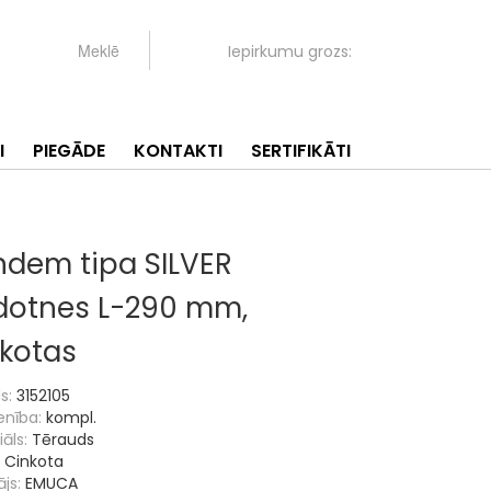
Iepirkumu grozs:
I
PIEGĀDE
KONTAKTI
SERTIFIKĀTI
ndem tipa SILVER
dotnes L-290 mm,
nkotas
s:
3152105
enība:
kompl.
āls:
Tērauds
Cinkota
js:
EMUCA