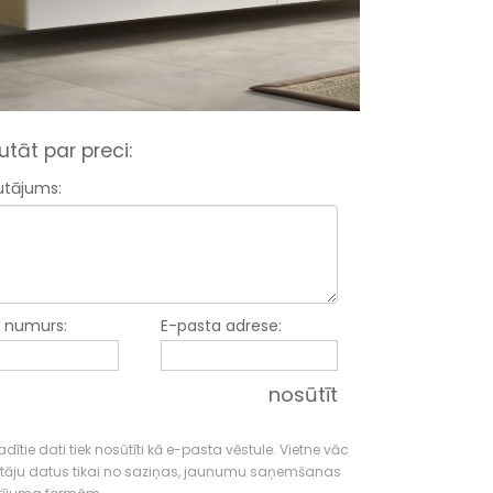
utāt par preci:
utājums:
a numurs:
E-pasta adrese:
nosūtīt
dītie dati tiek nosūtīti kā e-pasta vēstule. Vietne vāc
tāju datus tikai no saziņas, jaunumu saņemšanas