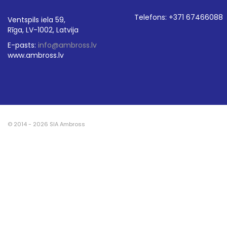
Telefons: +371 67466088
Ventspils iela 59,
Rīga, LV-1002, Latvija
E-pasts:
info@ambross.lv
www.ambross.lv
© 2014 - 2026 SIA Ambross