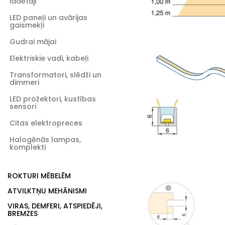
lādētāji
LED paneļi un avārijas
gaismekļi
Gudrai mājai
Elektriskie vadi, kabeļi
Transformatori, slēdži un
dimmeri
LED prožektori, kustības
sensori
Citas elektropreces
Halogēnās lampas,
komplekti
ROKTURI MĒBELĒM
ATVILKTŅU MEHĀNISMI
VIRAS, DEMFERI, ATSPIEDĒJI,
BREMZES