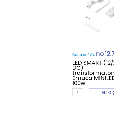
no
12.
Cena ar PVN:
LED SMART (12
DC)
transformātor
Emuca MINILED
100w
Ielikt